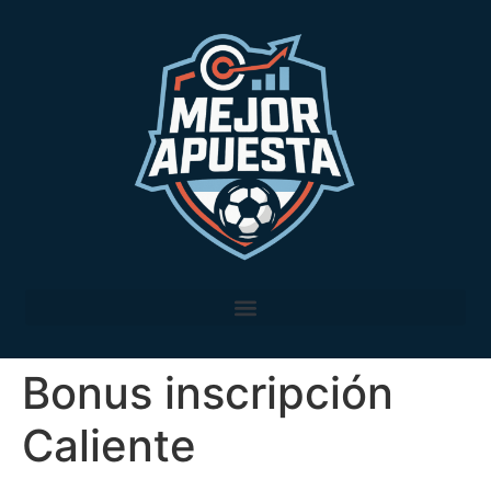
Bonus inscripción
Caliente