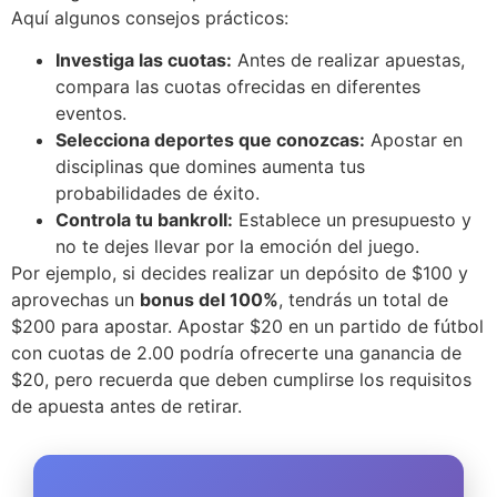
Aquí algunos consejos prácticos:
Investiga las cuotas:
Antes de realizar apuestas,
compara las cuotas ofrecidas en diferentes
eventos.
Selecciona deportes que conozcas:
Apostar en
disciplinas que domines aumenta tus
probabilidades de éxito.
Controla tu bankroll:
Establece un presupuesto y
no te dejes llevar por la emoción del juego.
Por ejemplo, si decides realizar un depósito de $100 y
aprovechas un
bonus del 100%
, tendrás un total de
$200 para apostar. Apostar $20 en un partido de fútbol
con cuotas de 2.00 podría ofrecerte una ganancia de
$20, pero recuerda que deben cumplirse los requisitos
de apuesta antes de retirar.