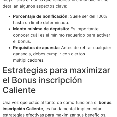
detallan algunos aspectos clave:
Porcentaje de bonificación:
Suele ser del 100%
hasta un límite determinado.
Monto mínimo de depósito:
Es importante
conocer cuál es el mínimo requerido para activar
el bonus.
Requisitos de apuesta:
Antes de retirar cualquier
ganancia, debes cumplir con ciertos
multiplicadores.
Estrategias para maximizar
el Bonus inscripción
Caliente
Una vez que estés al tanto de cómo funciona el
bonus
inscripción Caliente
, es fundamental implementar
estrategias efectivas para maximizar sus beneficios.