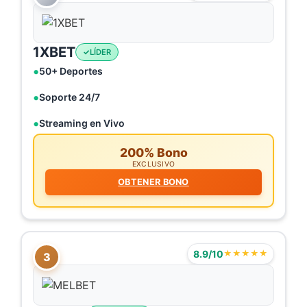
1XBET
LÍDER
50+ Deportes
Soporte 24/7
Streaming en Vivo
200% Bono
EXCLUSIVO
OBTENER BONO
8.9/10
★★★★★
3