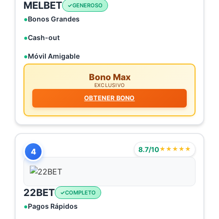
MELBET
GENEROSO
Bonos Grandes
Cash-out
Móvil Amigable
Bono Max
EXCLUSIVO
OBTENER BONO
8.7/10
★★★★★
4
22BET
COMPLETO
Pagos Rápidos