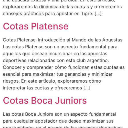
exploraremos la dinámica de las cuotas y ofreceremos
consejos prácticos para apostar en Tigre. […]
Cotas Platense
Cotas Platense: Introducción al Mundo de las Apuestas
Las cotas Platense son un aspecto fundamental para
aquellos que desean incursionar en las apuestas
deportivas relacionadas con este club argentino.
Conocer y comprender cómo funcionan estas cuotas es
esencial para maximizar tus ganancias y minimizar
riesgos. En este artículo, exploraremos cómo
interpretar las cuotas y ofreceremos […]
Cotas Boca Juniors
Las cotas Boca Juniors son un aspecto fundamental
para cualquier apostador que desee maximizar sus
oportunidades en el mundo de las apuestas deportivas.