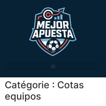
Catégorie :
Cotas
equipos