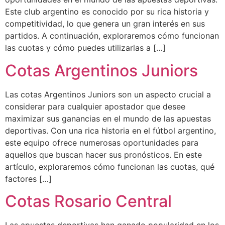
Este club argentino es conocido por su rica historia y
competitividad, lo que genera un gran interés en sus
partidos. A continuación, exploraremos cómo funcionan
las cuotas y cómo puedes utilizarlas a […]
Cotas Argentinos Juniors
Las cotas Argentinos Juniors son un aspecto crucial a
considerar para cualquier apostador que desee
maximizar sus ganancias en el mundo de las apuestas
deportivas. Con una rica historia en el fútbol argentino,
este equipo ofrece numerosas oportunidades para
aquellos que buscan hacer sus pronósticos. En este
artículo, exploraremos cómo funcionan las cuotas, qué
factores […]
Cotas Rosario Central