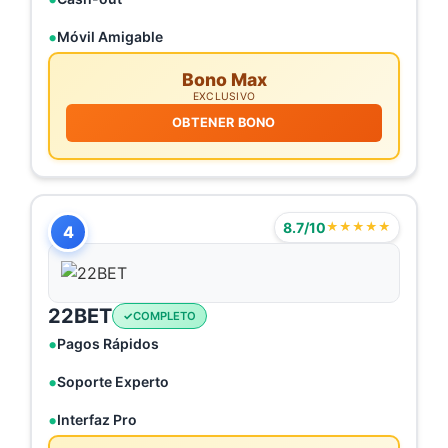
Móvil Amigable
Bono Max
EXCLUSIVO
OBTENER BONO
8.7/10
★★★★★
4
22BET
COMPLETO
Pagos Rápidos
Soporte Experto
Interfaz Pro