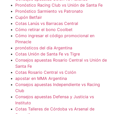
Pronóstico Racing Club vs Unión de Santa Fe
Pronóstico Sarmiento vs Patronato
Cupón Betfair
Cotas Lanús vs Barracas Central
Cómo retirar el bono Coolbet
Cómo ingresar el código promocional en
Pinnacle
pronósticos del día Argentina
Cotas Unión de Santa Fe vs Tigre
Consejos apuestas Rosario Central vs Unión de
Santa Fe
Cotas Rosario Central vs Colón
apostar en MMA Argentina
Consejos apuestas Independiente vs Racing
Club
Consejos apuestas Defensa y Justicia vs
Instituto
Cotas Talleres de Córdoba vs Arsenal de