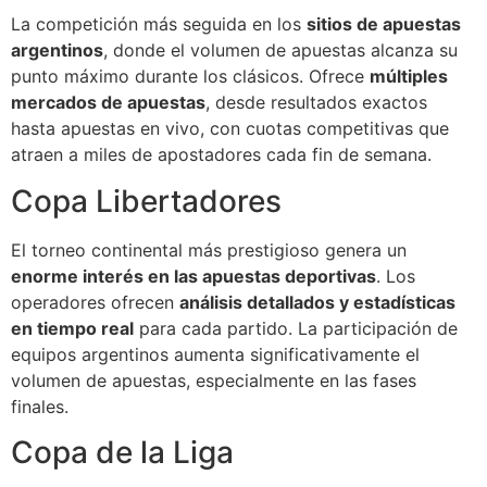
La competición más seguida en los
sitios de apuestas
argentinos
, donde el volumen de apuestas alcanza su
punto máximo durante los clásicos. Ofrece
múltiples
mercados de apuestas
, desde resultados exactos
hasta apuestas en vivo, con cuotas competitivas que
atraen a miles de apostadores cada fin de semana.
Copa Libertadores
El torneo continental más prestigioso genera un
enorme interés en las apuestas deportivas
. Los
operadores ofrecen
análisis detallados y estadísticas
en tiempo real
para cada partido. La participación de
equipos argentinos aumenta significativamente el
volumen de apuestas, especialmente en las fases
finales.
Copa de la Liga