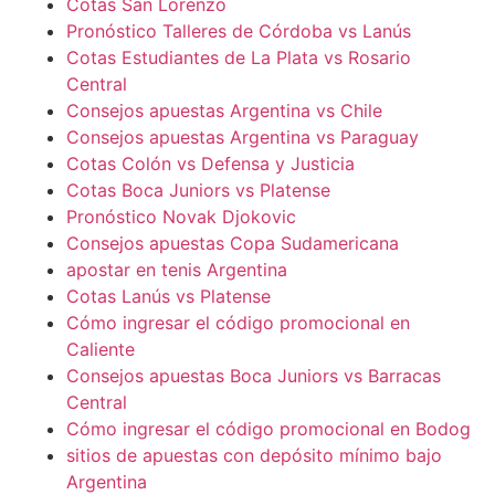
Cotas San Lorenzo
Pronóstico Talleres de Córdoba vs Lanús
Cotas Estudiantes de La Plata vs Rosario
Central
Consejos apuestas Argentina vs Chile
Consejos apuestas Argentina vs Paraguay
Cotas Colón vs Defensa y Justicia
Cotas Boca Juniors vs Platense
Pronóstico Novak Djokovic
Consejos apuestas Copa Sudamericana
apostar en tenis Argentina
Cotas Lanús vs Platense
Cómo ingresar el código promocional en
Caliente
Consejos apuestas Boca Juniors vs Barracas
Central
Cómo ingresar el código promocional en Bodog
sitios de apuestas con depósito mínimo bajo
Argentina