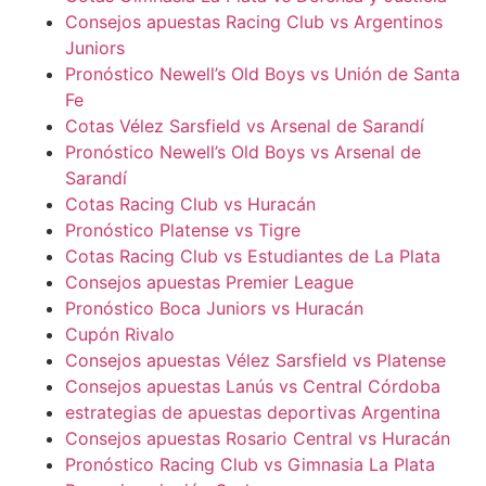
Consejos apuestas Racing Club vs Argentinos
Juniors
Pronóstico Newell’s Old Boys vs Unión de Santa
Fe
Cotas Vélez Sarsfield vs Arsenal de Sarandí
Pronóstico Newell’s Old Boys vs Arsenal de
Sarandí
Cotas Racing Club vs Huracán
Pronóstico Platense vs Tigre
Cotas Racing Club vs Estudiantes de La Plata
Consejos apuestas Premier League
Pronóstico Boca Juniors vs Huracán
Cupón Rivalo
Consejos apuestas Vélez Sarsfield vs Platense
Consejos apuestas Lanús vs Central Córdoba
estrategias de apuestas deportivas Argentina
Consejos apuestas Rosario Central vs Huracán
Pronóstico Racing Club vs Gimnasia La Plata