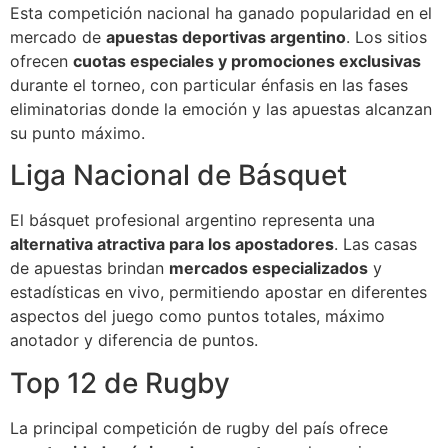
Esta competición nacional ha ganado popularidad en el
mercado de
apuestas deportivas argentino
. Los sitios
ofrecen
cuotas especiales y promociones exclusivas
durante el torneo, con particular énfasis en las fases
eliminatorias donde la emoción y las apuestas alcanzan
su punto máximo.
Liga Nacional de Básquet
El básquet profesional argentino representa una
alternativa atractiva para los apostadores
. Las casas
de apuestas brindan
mercados especializados
y
estadísticas en vivo, permitiendo apostar en diferentes
aspectos del juego como puntos totales, máximo
anotador y diferencia de puntos.
Top 12 de Rugby
La principal competición de rugby del país ofrece