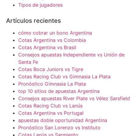
Tipos de jugadores
Artículos recientes
cómo cobrar un bono Argentina
Cotas Argentina vs Colombia
Cotas Argentina vs Brasil
Consejos apuestas Independiente vs Unión de
Santa Fe
Cotas Boca Juniors vs Tigre
Cotas Racing Club vs Gimnasia La Plata
Pronóstico Gimnasia La Plata
top 10 sitios de apuestas Argentina
Consejos apuestas River Plate vs Vélez Sarsfield
Cotas Racing Club vs Lanús
Cotas Argentina vs Portugal
apuestas doble oportunidad Argentina
Pronóstico San Lorenzo vs Instituto
Cotas Lanús vs Sarmiento