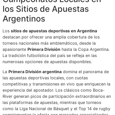
los Sitios de Apuestas
Argentinos
Los
sitios de apuestas deportivas en Argentina
destacan por ofrecer una amplia cobertura de los
torneos nacionales más emblemáticos, desde la
apasionante
Primera División
hasta la Copa Argentina.
La tradición futbolística del país se refleja en las
numerosas opciones de apuestas disponibles.
La
Primera División argentina
domina el panorama de
las apuestas deportivas locales, con cuotas
competitivas y transmisiones en vivo que enriquecen la
experiencia del apostador. Los clásicos como Boca-
River generan picos de participación extraordinarios en
las plataformas de apuestas, mientras que torneos
como la Liga Nacional de Básquet y el Top 14 de rugby
complementan la oferta con mercados especializados.