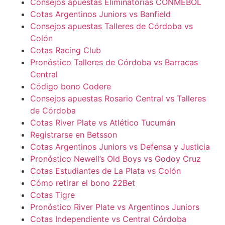
Consejos apuestas Eliminatorias CONMEBOL
Cotas Argentinos Juniors vs Banfield
Consejos apuestas Talleres de Córdoba vs
Colón
Cotas Racing Club
Pronóstico Talleres de Córdoba vs Barracas
Central
Código bono Codere
Consejos apuestas Rosario Central vs Talleres
de Córdoba
Cotas River Plate vs Atlético Tucumán
Registrarse en Betsson
Cotas Argentinos Juniors vs Defensa y Justicia
Pronóstico Newell’s Old Boys vs Godoy Cruz
Cotas Estudiantes de La Plata vs Colón
Cómo retirar el bono 22Bet
Cotas Tigre
Pronóstico River Plate vs Argentinos Juniors
Cotas Independiente vs Central Córdoba