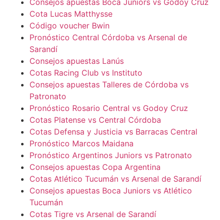
Consejos apuestas Boca Juniors vs Godoy Cruz
Cota Lucas Matthysse
Código voucher Bwin
Pronóstico Central Córdoba vs Arsenal de
Sarandí
Consejos apuestas Lanús
Cotas Racing Club vs Instituto
Consejos apuestas Talleres de Córdoba vs
Patronato
Pronóstico Rosario Central vs Godoy Cruz
Cotas Platense vs Central Córdoba
Cotas Defensa y Justicia vs Barracas Central
Pronóstico Marcos Maidana
Pronóstico Argentinos Juniors vs Patronato
Consejos apuestas Copa Argentina
Cotas Atlético Tucumán vs Arsenal de Sarandí
Consejos apuestas Boca Juniors vs Atlético
Tucumán
Cotas Tigre vs Arsenal de Sarandí