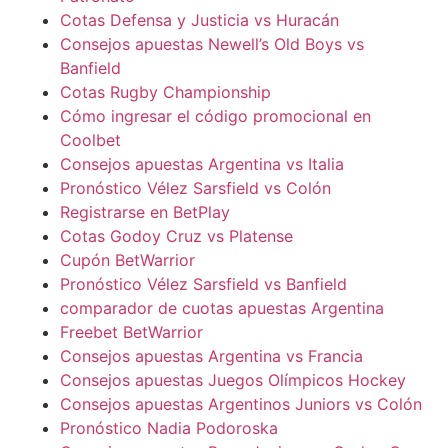
Cotas Defensa y Justicia vs Huracán
Consejos apuestas Newell’s Old Boys vs
Banfield
Cotas Rugby Championship
Cómo ingresar el código promocional en
Coolbet
Consejos apuestas Argentina vs Italia
Pronóstico Vélez Sarsfield vs Colón
Registrarse en BetPlay
Cotas Godoy Cruz vs Platense
Cupón BetWarrior
Pronóstico Vélez Sarsfield vs Banfield
comparador de cuotas apuestas Argentina
Freebet BetWarrior
Consejos apuestas Argentina vs Francia
Consejos apuestas Juegos Olímpicos Hockey
Consejos apuestas Argentinos Juniors vs Colón
Pronóstico Nadia Podoroska