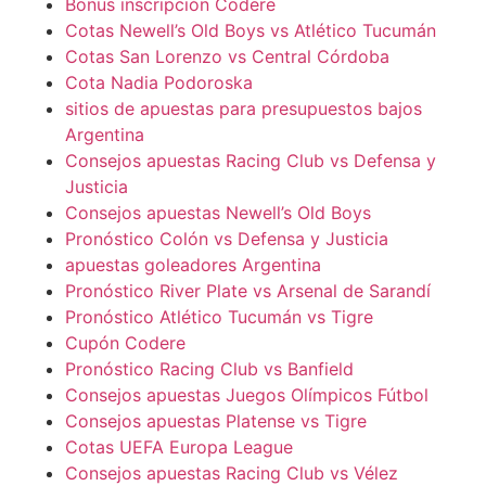
Bonus inscripción Codere
Cotas Newell’s Old Boys vs Atlético Tucumán
Cotas San Lorenzo vs Central Córdoba
Cota Nadia Podoroska
sitios de apuestas para presupuestos bajos
Argentina
Consejos apuestas Racing Club vs Defensa y
Justicia
Consejos apuestas Newell’s Old Boys
Pronóstico Colón vs Defensa y Justicia
apuestas goleadores Argentina
Pronóstico River Plate vs Arsenal de Sarandí
Pronóstico Atlético Tucumán vs Tigre
Cupón Codere
Pronóstico Racing Club vs Banfield
Consejos apuestas Juegos Olímpicos Fútbol
Consejos apuestas Platense vs Tigre
Cotas UEFA Europa League
Consejos apuestas Racing Club vs Vélez