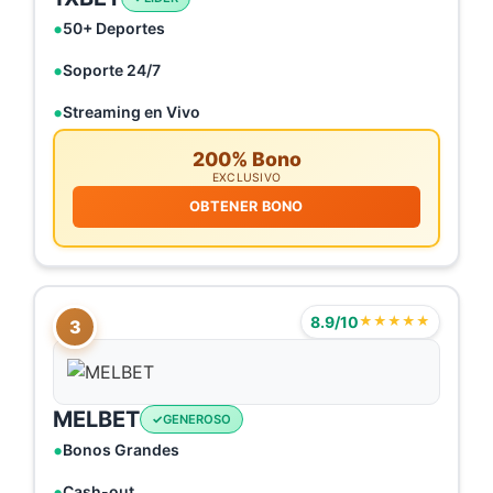
50+ Deportes
Soporte 24/7
Streaming en Vivo
200% Bono
EXCLUSIVO
OBTENER BONO
8.9/10
★★★★★
3
MELBET
GENEROSO
Bonos Grandes
Cash-out