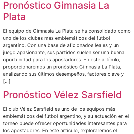
Pronóstico Gimnasia La
Plata
El equipo de Gimnasia La Plata se ha consolidado como
uno de los clubes más emblemáticos del fútbol
argentino. Con una base de aficionados leales y un
juego apasionante, sus partidos suelen ser una buena
oportunidad para los apostadores. En este artículo,
proporcionaremos un pronóstico Gimnasia La Plata,
analizando sus últimos desempeños, factores clave y
[…]
Pronóstico Vélez Sarsfield
El club Vélez Sarsfield es uno de los equipos más
emblemáticos del fútbol argentino, y su actuación en el
torneo puede ofrecer oportunidades interesantes para
los apostadores. En este artículo, exploraremos el