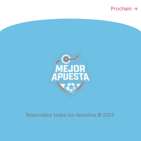
Prochain
→
Reservados todos los derechos
©
2025.