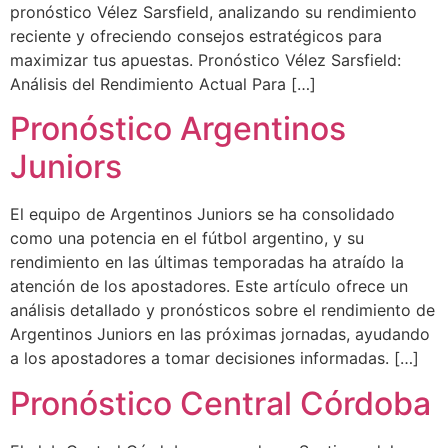
pronóstico Vélez Sarsfield, analizando su rendimiento
reciente y ofreciendo consejos estratégicos para
maximizar tus apuestas. Pronóstico Vélez Sarsfield:
Análisis del Rendimiento Actual Para […]
Pronóstico Argentinos
Juniors
El equipo de Argentinos Juniors se ha consolidado
como una potencia en el fútbol argentino, y su
rendimiento en las últimas temporadas ha atraído la
atención de los apostadores. Este artículo ofrece un
análisis detallado y pronósticos sobre el rendimiento de
Argentinos Juniors en las próximas jornadas, ayudando
a los apostadores a tomar decisiones informadas. […]
Pronóstico Central Córdoba