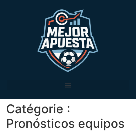
Catégorie :
Pronósticos equipos