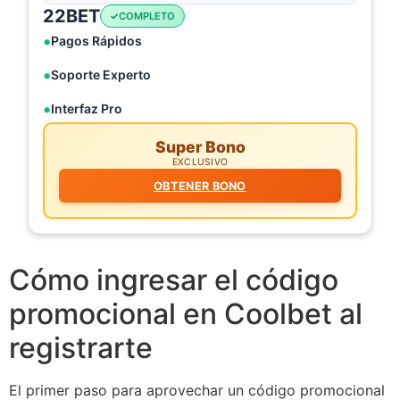
22BET
COMPLETO
Pagos Rápidos
Soporte Experto
Interfaz Pro
Super Bono
EXCLUSIVO
OBTENER BONO
Cómo ingresar el código
promocional en Coolbet al
registrarte
El primer paso para aprovechar un código promocional