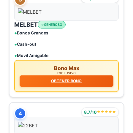
MELBET
GENEROSO
Bonos Grandes
Cash-out
Móvil Amigable
Bono Max
EXCLUSIVO
OBTENER BONO
8.7/10
★★★★★
4