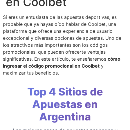
en Coolbet
Si eres un entusiasta de las apuestas deportivas, es
probable que ya hayas oído hablar de Coolbet, una
plataforma que ofrece una experiencia de usuario
excepcional y diversas opciones de apuestas. Uno de
los atractivos más importantes son los códigos
promocionales, que pueden ofrecerte ventajas
significativas. En este artículo, te enseñaremos
cómo
ingresar el código promocional en Coolbet
y
maximizar tus beneficios.
Top 4 Sitios de
Apuestas en
Argentina