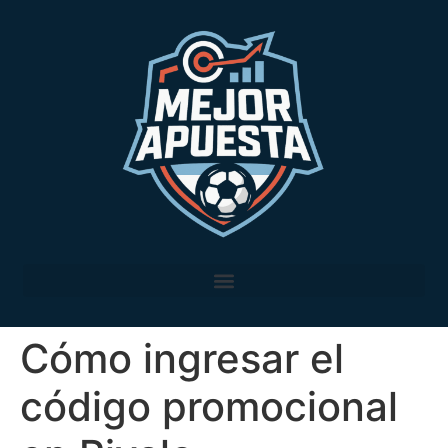
Cómo ingresar el
código promocional