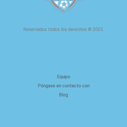
Reservados todos los derechos
©
2025.
acerca de nosotros
Equipo
Póngase en contacto con
Blog
Legal