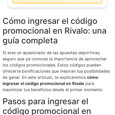
Cómo ingresar el código
promocional en Rivalo: una
guía completa
Si eres un apasionado de las apuestas deportivas,
seguro que ya conoces la importancia de aprovechar
los códigos promocionales. Estos códigos pueden
ofrecerte bonificaciones que mejoran tus posibilidades
de ganar. En este artículo, te explicaremos
cómo
ingresar el código promocional en Rivalo
para
maximizar tus beneficios desde el primer momento.
Pasos para ingresar el
código promocional en