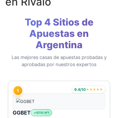
en Rivalo
Top 4 Sitios de
Apuestas en
Argentina
Las mejores casas de apuestas probadas y
aprobadas por nuestros expertos
9.4/10
★★★★★
1
GGBET
SITIO N°1