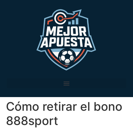
Cómo retirar el bono
888sport