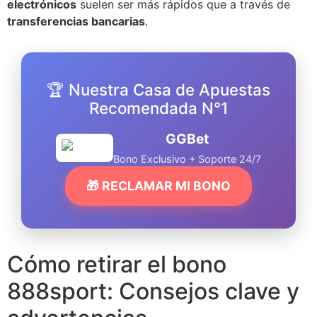
electrónicos
suelen ser más rápidos que a través de
transferencias bancarias
.
🏆 Nuestra Casa de Apuestas
Recomendada N°1
GGBet
Bono Exclusivo + Soporte 24/7
🎁 RECLAMAR MI BONO
Cómo retirar el bono
888sport: Consejos clave y