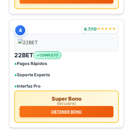
8.7/10
★★★★★
4
22BET
COMPLETO
Pagos Rápidos
Soporte Experto
Interfaz Pro
Super Bono
EXCLUSIVO
OBTENER BONO