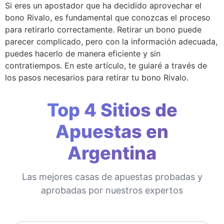
Si eres un apostador que ha decidido aprovechar el
bono Rivalo, es fundamental que conozcas el proceso
para retirarlo correctamente. Retirar un bono puede
parecer complicado, pero con la información adecuada,
puedes hacerlo de manera eficiente y sin
contratiempos. En este artículo, te guiaré a través de
los pasos necesarios para retirar tu bono Rivalo.
Top 4 Sitios de
Apuestas en
Argentina
Las mejores casas de apuestas probadas y
aprobadas por nuestros expertos