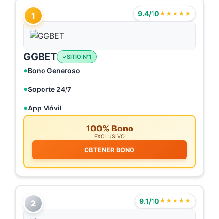
9.4/10
★★★★★
1
GGBET
SITIO N°1
Bono Generoso
Soporte 24/7
App Móvil
100% Bono
EXCLUSIVO
OBTENER BONO
9.1/10
★★★★★
2