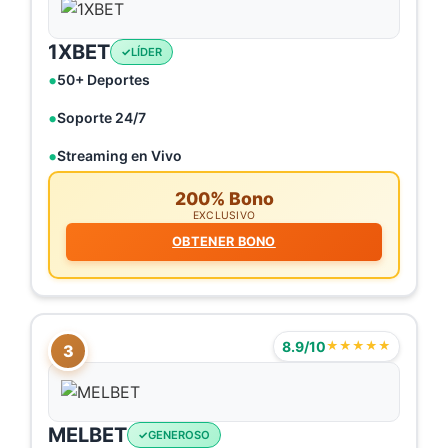
1XBET
LÍDER
50+ Deportes
Soporte 24/7
Streaming en Vivo
200% Bono
EXCLUSIVO
OBTENER BONO
8.9/10
★★★★★
3
MELBET
GENEROSO