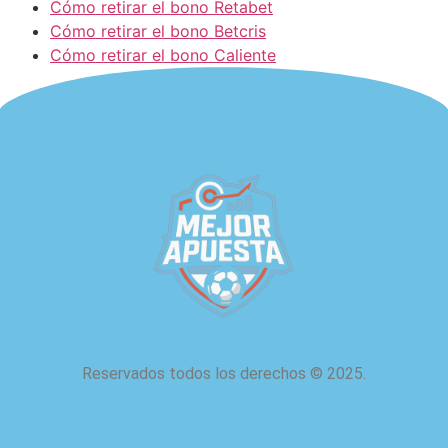
Cómo retirar el bono Retabet
Cómo retirar el bono Betcris
Cómo retirar el bono Caliente
Reservados todos los derechos
©
2025.