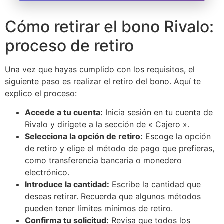
Cómo retirar el bono Rivalo:
proceso de retiro
Una vez que hayas cumplido con los requisitos, el
siguiente paso es realizar el retiro del bono. Aquí te
explico el proceso:
Accede a tu cuenta:
Inicia sesión en tu cuenta de
Rivalo y dirígete a la sección de « Cajero ».
Selecciona la opción de retiro:
Escoge la opción
de retiro y elige el método de pago que prefieras,
como transferencia bancaria o monedero
electrónico.
Introduce la cantidad:
Escribe la cantidad que
deseas retirar. Recuerda que algunos métodos
pueden tener límites mínimos de retiro.
Confirma tu solicitud:
Revisa que todos los