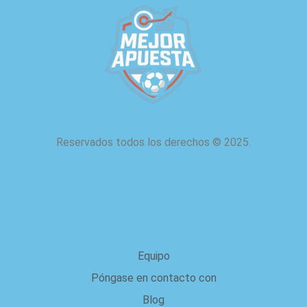
Reservados todos los derechos
©
2025.
acerca de nosotros
Equipo
Póngase en contacto con
Blog