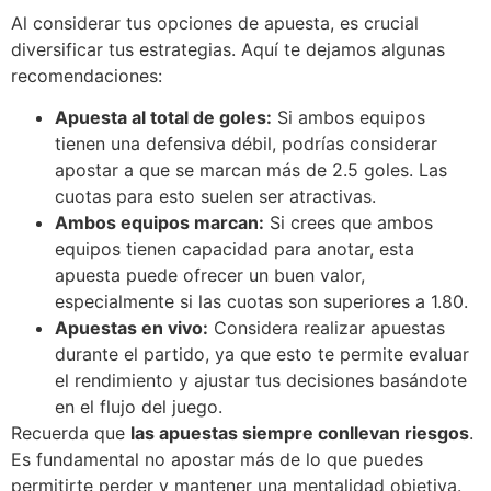
Al considerar tus opciones de apuesta, es crucial
diversificar tus estrategias. Aquí te dejamos algunas
recomendaciones:
Apuesta al total de goles:
Si ambos equipos
tienen una defensiva débil, podrías considerar
apostar a que se marcan más de 2.5 goles. Las
cuotas para esto suelen ser atractivas.
Ambos equipos marcan:
Si crees que ambos
equipos tienen capacidad para anotar, esta
apuesta puede ofrecer un buen valor,
especialmente si las cuotas son superiores a 1.80.
Apuestas en vivo:
Considera realizar apuestas
durante el partido, ya que esto te permite evaluar
el rendimiento y ajustar tus decisiones basándote
en el flujo del juego.
Recuerda que
las apuestas siempre conllevan riesgos
.
Es fundamental no apostar más de lo que puedes
permitirte perder y mantener una mentalidad objetiva.