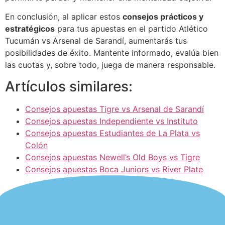
En conclusión, al aplicar estos
consejos prácticos y
estratégicos
para tus apuestas en el partido Atlético
Tucumán vs Arsenal de Sarandí, aumentarás tus
posibilidades de éxito. Mantente informado, evalúa bien
las cuotas y, sobre todo, juega de manera responsable.
Artículos similares:
Consejos apuestas Tigre vs Arsenal de Sarandí
Consejos apuestas Independiente vs Instituto
Consejos apuestas Estudiantes de La Plata vs
Colón
Consejos apuestas Newell’s Old Boys vs Tigre
Consejos apuestas Boca Juniors vs River Plate