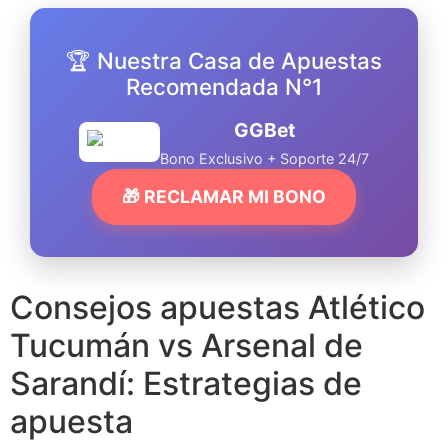
🏆 Nuestra Casa de Apuestas
Recomendada N°1
GGBet
Bono Exclusivo + Soporte 24/7
🎁 RECLAMAR MI BONO
Consejos apuestas Atlético
Tucumán vs Arsenal de
Sarandí: Estrategias de
apuesta