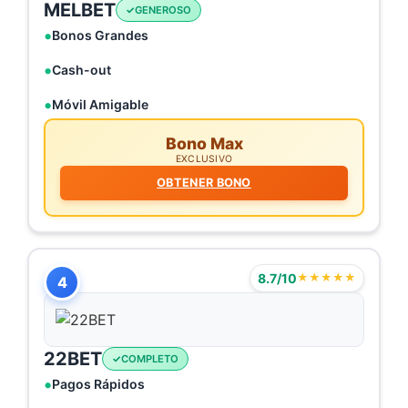
MELBET
GENEROSO
Bonos Grandes
Cash-out
Móvil Amigable
Bono Max
EXCLUSIVO
OBTENER BONO
8.7/10
★★★★★
4
22BET
COMPLETO
Pagos Rápidos