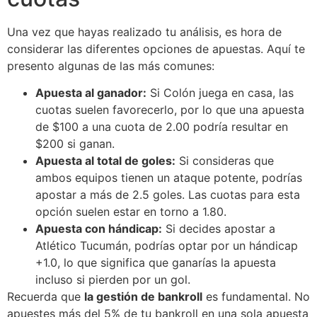
Una vez que hayas realizado tu análisis, es hora de
considerar las diferentes opciones de apuestas. Aquí te
presento algunas de las más comunes:
Apuesta al ganador:
Si Colón juega en casa, las
cuotas suelen favorecerlo, por lo que una apuesta
de $100 a una cuota de 2.00 podría resultar en
$200 si ganan.
Apuesta al total de goles:
Si consideras que
ambos equipos tienen un ataque potente, podrías
apostar a más de 2.5 goles. Las cuotas para esta
opción suelen estar en torno a 1.80.
Apuesta con hándicap:
Si decides apostar a
Atlético Tucumán, podrías optar por un hándicap
+1.0, lo que significa que ganarías la apuesta
incluso si pierden por un gol.
Recuerda que
la gestión de bankroll
es fundamental. No
apuestes más del 5% de tu bankroll en una sola apuesta