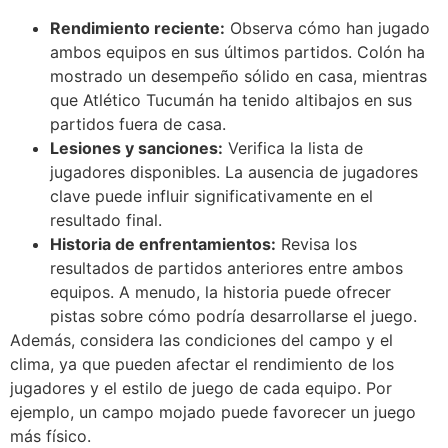
Rendimiento reciente:
Observa cómo han jugado
ambos equipos en sus últimos partidos. Colón ha
mostrado un desempeño sólido en casa, mientras
que Atlético Tucumán ha tenido altibajos en sus
partidos fuera de casa.
Lesiones y sanciones:
Verifica la lista de
jugadores disponibles. La ausencia de jugadores
clave puede influir significativamente en el
resultado final.
Historia de enfrentamientos:
Revisa los
resultados de partidos anteriores entre ambos
equipos. A menudo, la historia puede ofrecer
pistas sobre cómo podría desarrollarse el juego.
Además, considera las condiciones del campo y el
clima, ya que pueden afectar el rendimiento de los
jugadores y el estilo de juego de cada equipo. Por
ejemplo, un campo mojado puede favorecer un juego
más físico.