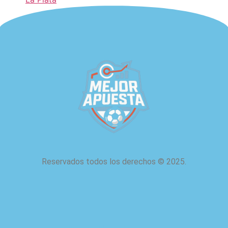
Reservados todos los derechos
©
2025.