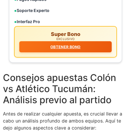
Soporte Experto
Interfaz Pro
Super Bono
EXCLUSIVO
OBTENER BONO
Consejos apuestas Colón
vs Atlético Tucumán:
Análisis previo al partido
Antes de realizar cualquier apuesta, es crucial llevar a
cabo un análisis profundo de ambos equipos. Aquí te
dejo algunos aspectos clave a considerar: