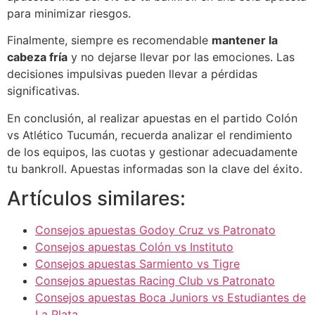
para minimizar riesgos.
Finalmente, siempre es recomendable
mantener la
cabeza fría
y no dejarse llevar por las emociones. Las
decisiones impulsivas pueden llevar a pérdidas
significativas.
En conclusión, al realizar apuestas en el partido Colón
vs Atlético Tucumán, recuerda analizar el rendimiento
de los equipos, las cuotas y gestionar adecuadamente
tu bankroll. Apuestas informadas son la clave del éxito.
Artículos similares:
Consejos apuestas Godoy Cruz vs Patronato
Consejos apuestas Colón vs Instituto
Consejos apuestas Sarmiento vs Tigre
Consejos apuestas Racing Club vs Patronato
Consejos apuestas Boca Juniors vs Estudiantes de
La Plata