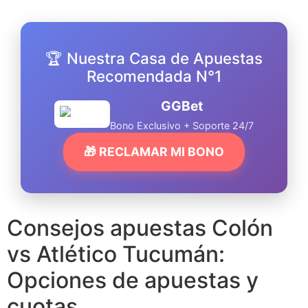
🏆 Nuestra Casa de Apuestas
Recomendada N°1
GGBet
Bono Exclusivo + Soporte 24/7
🎁 RECLAMAR MI BONO
Consejos apuestas Colón
vs Atlético Tucumán:
Opciones de apuestas y
cuotas