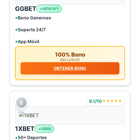
GGBET
SITIO N°1
Bono Generoso
Soporte 24/7
App Móvil
100% Bono
EXCLUSIVO
OBTENER BONO
9.1/10
★★★★★
2
1XBET
LÍDER
50+ Deportes