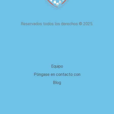
Reservados todos los derechos
©
2025.
acerca de nosotros
Equipo
Póngase en contacto con
Blog
Legal