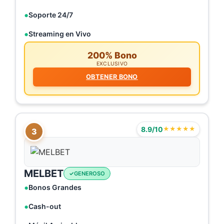
Soporte 24/7
Streaming en Vivo
200% Bono
EXCLUSIVO
OBTENER BONO
8.9/10
★★★★★
3
MELBET
GENEROSO
Bonos Grandes
Cash-out