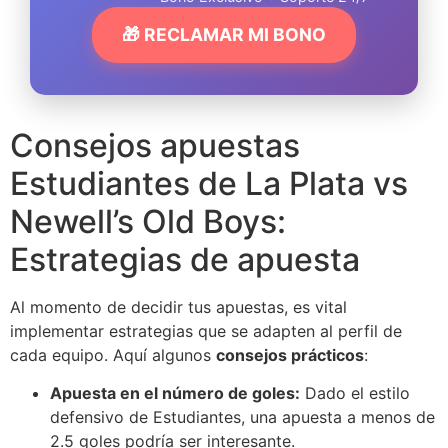
🎁 RECLAMAR MI BONO
Consejos apuestas
Estudiantes de La Plata vs
Newell’s Old Boys:
Estrategias de apuesta
Al momento de decidir tus apuestas, es vital
implementar estrategias que se adapten al perfil de
cada equipo. Aquí algunos
consejos prácticos
:
Apuesta en el número de goles:
Dado el estilo
defensivo de Estudiantes, una apuesta a menos de
2.5 goles podría ser interesante.