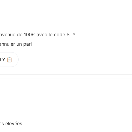
nvenue de 100€ avec le code STY
'annuler un pari
TY
📋
ès élevées