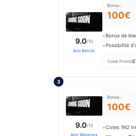
Bonus :
100€
+
Bonus de bie
9.0
/10
+
Possibilité d
Avis Betclic
S
Code Promo
3
Bonus :
100€
9.0
/10
+
Cotes 1N2 tr
Avis Winamax