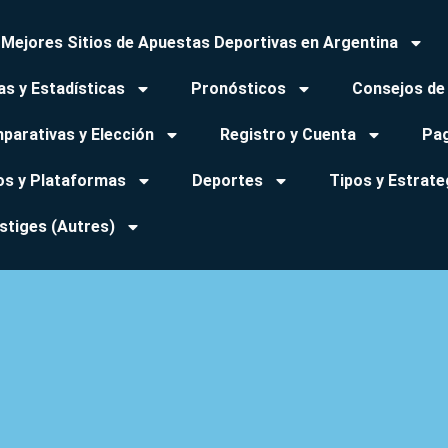
 Mejores Sitios de Apuestas Deportivas en Argentina
as y Estadísticas
Pronósticos
Consejos de
parativas y Elección
Registro y Cuenta
Pag
ios y Plataformas
Deportes
Tipos y Estrate
stiges (Autres)