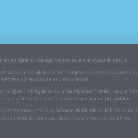
arier en ligne
au Sénégal nécessite une analyse minutieuse.
scrutées en détail, prenant en compte des critères essentiels 
ompétitive sur les
sports
et championnats.
c la Ligue 1 sénégalaise ou la prestigieuse Premier League, de 
ide vous aidera à trouver des
sites de paris sportifs fiables
.
internationaux tels que la Coupe du Monde de la FIFA et les 
plateforme idéale correspondant à vos préférences sportives.