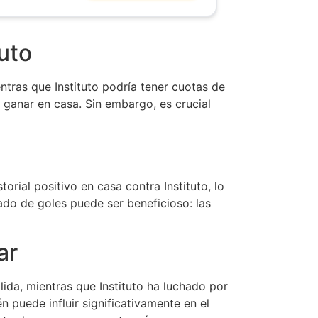
uto
ntras que Instituto podría tener cuotas de
 ganar en casa. Sin embargo, es crucial
orial positivo en casa contra Instituto, lo
ado de goles puede ser beneficioso: las
ar
ida, mientras que Instituto ha luchado por
n puede influir significativamente en el