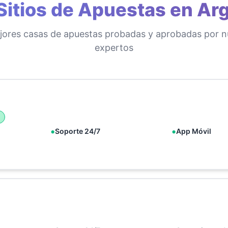
Sitios de Apuestas en Ar
jores casas de apuestas probadas y aprobadas por n
expertos
Soporte 24/7
App Móvil