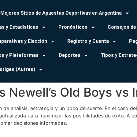
 Mejores Sitios de Apuestas Deportivas en Argentina
as y Estadísticas
Pronósticos
Consejos de
parativas y Elección
Registro y Cuenta
Pag
ios y Plataformas
Deportes
Tipos y Estrate
stiges (Autres)
 Newell’s Old Boys vs I
e análisis, estrategia y un poco de suerte. En el caso del 
 actualizada para maximizar las posibilidades de éxito. A c
tomar decisiones informadas.