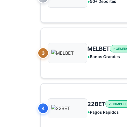
50+ Deportes
MELBET
GENER
3
Bonos Grandes
22BET
COMPLE
4
Pagos Rápidos