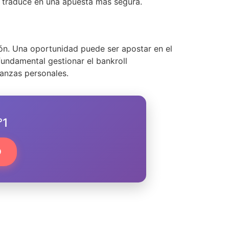
se traduce en una apuesta más segura.
ción. Una oportunidad puede ser apostar en el
undamental gestionar el bankroll
anzas personales.
°1
O