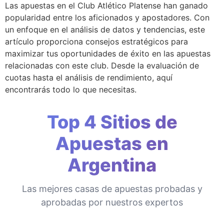
Las apuestas en el Club Atlético Platense han ganado
popularidad entre los aficionados y apostadores. Con
un enfoque en el análisis de datos y tendencias, este
artículo proporciona consejos estratégicos para
maximizar tus oportunidades de éxito en las apuestas
relacionadas con este club. Desde la evaluación de
cuotas hasta el análisis de rendimiento, aquí
encontrarás todo lo que necesitas.
Top 4 Sitios de
Apuestas en
Argentina
Las mejores casas de apuestas probadas y
aprobadas por nuestros expertos