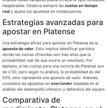
inesperadas. Observa siempre las
cuotas en tiempo
real
y ajusta tus apuestas en consecuencia.
Estrategias avanzadas para
apostar en Platense
Una estrategia eficaz para apostar en Platense es la
apuesta de valor
. Esto implica identificar partidos
donde las cuotas ofrecidas son más altas que la
probabilidad real de que ocurra un resultado. Por
ejemplo, si las cuotas para una victoria de Platense son
de 2.50, pero según tu análisis, la probabilidad es del
50%, esto representa una apuesta de valor. Además,
considera las apuestas en
over/under
basadas en el
análisis del desempeño ofensivo y defensivo del equipo.
Comparativa de