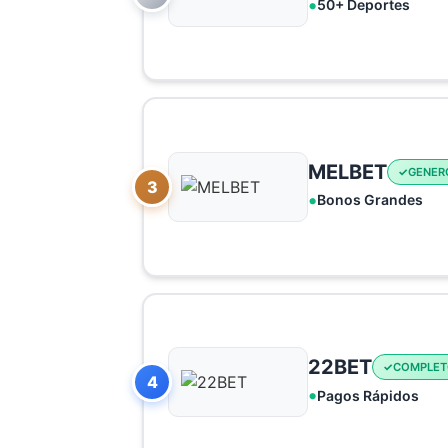
50+ Deportes
MELBET
GENER
3
Bonos Grandes
22BET
COMPLE
4
Pagos Rápidos