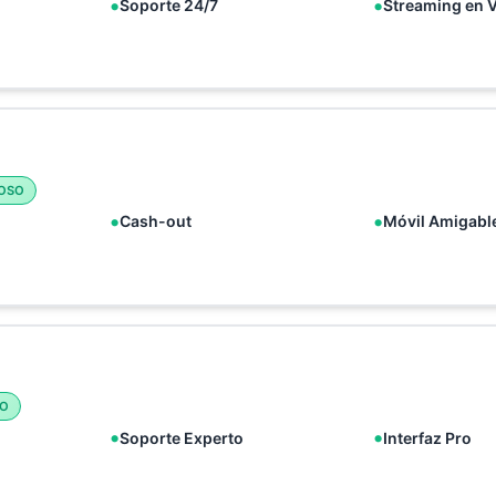
Soporte 24/7
Streaming en 
OSO
Cash-out
Móvil Amigabl
TO
Soporte Experto
Interfaz Pro