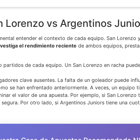
 Lorenzo vs Argentinos Junior
amental entender el contexto de cada equipo. San Lorenzo y
nvestiga el rendimiento reciente
de ambos equipos, prestan
co partidos de cada equipo. Un San Lorenzo en racha puede
ugadores clave ausentes. La falta de un goleador puede infl
mo se han enfrentado anteriormente. A veces, un equipo tie
inar el valor de una apuesta. Por ejemplo, si San Lorenzo 
a segura. Por otro lado, si Argentinos Juniors tiene una c