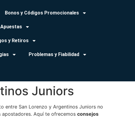
Bonos y Códigos Promocionales
 Apuestas
os y Retiros
gias
Problemas y Fiabilidad
tinos Juniors
to entre San Lorenzo y Argentinos Juniors no
los apostadores. Aquí te ofrecemos
consejos