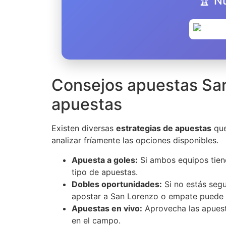
🏆 N
Consejos apuestas San
apuestas
Existen diversas
estrategias de apuestas
que
analizar fríamente las opciones disponibles.
Apuesta a goles:
Si ambos equipos tiene
tipo de apuestas.
Dobles oportunidades:
Si no estás seg
apostar a San Lorenzo o empate puede 
Apuestas en vivo:
Aprovecha las apuesta
en el campo.