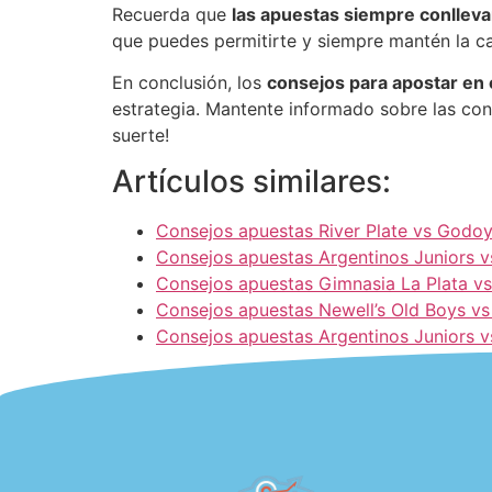
Recuerda que
las apuestas siempre conlleva
que puedes permitirte y siempre mantén la ca
En conclusión, los
consejos para apostar en 
estrategia. Mantente informado sobre las cond
suerte!
Artículos similares:
Consejos apuestas River Plate vs Godo
Consejos apuestas Argentinos Juniors 
Consejos apuestas Gimnasia La Plata vs
Consejos apuestas Newell’s Old Boys vs
Consejos apuestas Argentinos Juniors v