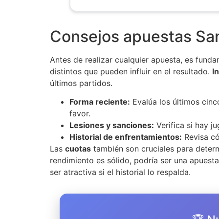
Consejos apuestas San
Antes de realizar cualquier apuesta, es fund
distintos que pueden influir en el resultado.
I
últimos partidos.
Forma reciente:
Evalúa los últimos cin
favor.
Lesiones y sanciones:
Verifica si hay j
Historial de enfrentamientos:
Revisa có
Las
cuotas
también son cruciales para determ
rendimiento es sólido, podría ser una apuest
ser atractiva si el historial lo respalda.