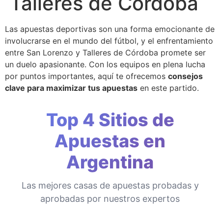
Talleres de Córdoba
Las apuestas deportivas son una forma emocionante de
involucrarse en el mundo del fútbol, y el enfrentamiento
entre San Lorenzo y Talleres de Córdoba promete ser
un duelo apasionante. Con los equipos en plena lucha
por puntos importantes, aquí te ofrecemos
consejos
clave para maximizar tus apuestas
en este partido.
Top 4 Sitios de
Apuestas en
Argentina
Las mejores casas de apuestas probadas y
aprobadas por nuestros expertos