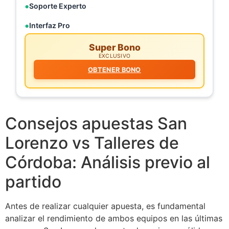
Soporte Experto
Interfaz Pro
Super Bono
EXCLUSIVO
OBTENER BONO
Consejos apuestas San
Lorenzo vs Talleres de
Córdoba: Análisis previo al
partido
Antes de realizar cualquier apuesta, es fundamental
analizar el rendimiento de ambos equipos en las últimas