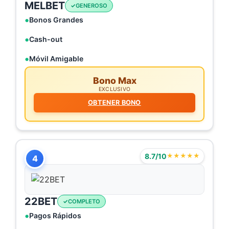
MELBET
GENEROSO
Bonos Grandes
Cash-out
Móvil Amigable
Bono Max
EXCLUSIVO
OBTENER BONO
8.7/10
★★★★★
4
22BET
COMPLETO
Pagos Rápidos