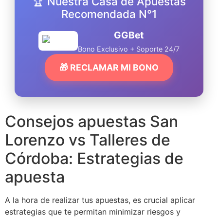
🏆 Nuestra Casa de Apuestas
Recomendada N°1
GGBet
Bono Exclusivo + Soporte 24/7
🎁 RECLAMAR MI BONO
Consejos apuestas San
Lorenzo vs Talleres de
Córdoba: Estrategias de
apuesta
A la hora de realizar tus apuestas, es crucial aplicar
estrategias que te permitan minimizar riesgos y