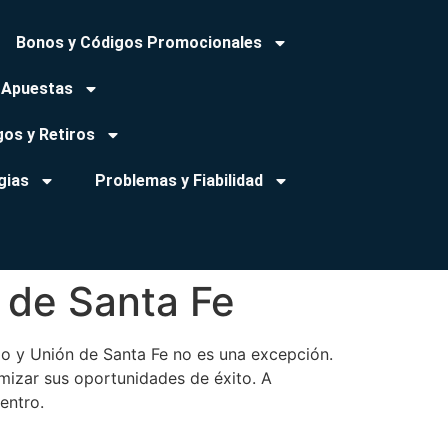
Bonos y Códigos Promocionales
 Apuestas
os y Retiros
gias
Problemas y Fiabilidad
 de Santa Fe
zo y Unión de Santa Fe no es una excepción.
mizar sus oportunidades de éxito. A
entro.