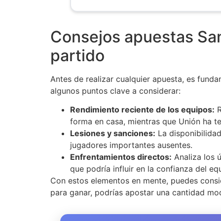
Consejos apuestas San 
partido
Antes de realizar cualquier apuesta, es funda
algunos puntos clave a considerar:
Rendimiento reciente de los equipos:
R
forma en casa, mientras que Unión ha te
Lesiones y sanciones:
La disponibilidad
jugadores importantes ausentes.
Enfrentamientos directos:
Analiza los ú
que podría influir en la confianza del eq
Con estos elementos en mente, puedes consid
para ganar, podrías apostar una cantidad mod