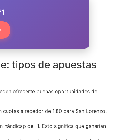
°1
O
e: tipos de apuestas
pueden ofrecerte buenas oportunidades de
n cuotas alrededor de 1.80 para San Lorenzo,
 hándicap de -1. Esto significa que ganarían