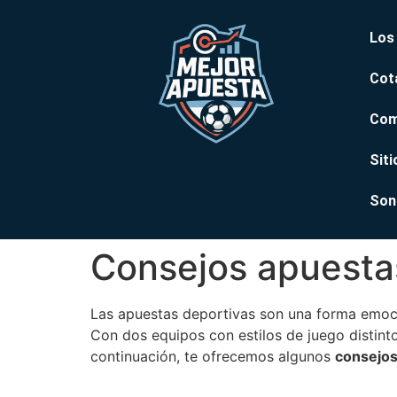
Los
Cot
Com
Sit
Son
Consejos apuesta
Las apuestas deportivas son una forma emocio
Con dos equipos con estilos de juego distint
continuación, te ofrecemos algunos
consejos