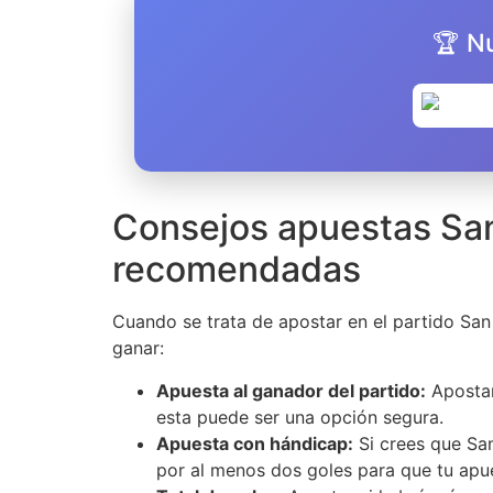
🏆 N
Consejos apuestas San
recomendadas
Cuando se trata de apostar en el partido Sa
ganar:
Apuesta al ganador del partido:
Apostar
esta puede ser una opción segura.
Apuesta con hándicap:
Si crees que San
por al menos dos goles para que tu apue