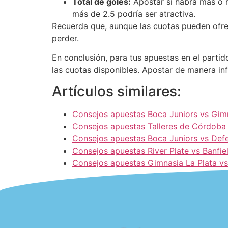
Total de goles:
Apostar si habrá más o m
más de 2.5 podría ser atractiva.
Recuerda que, aunque las cuotas pueden ofr
perder.
En conclusión, para tus apuestas en el partid
las cuotas disponibles. Apostar de manera in
Artículos similares:
Consejos apuestas Boca Juniors vs Gimn
Consejos apuestas Talleres de Córdoba
Consejos apuestas Boca Juniors vs Defe
Consejos apuestas River Plate vs Banfie
Consejos apuestas Gimnasia La Plata vs