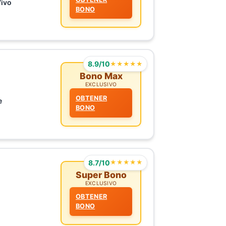
Vivo
BONO
8.9/10
★★★★★
Bono Max
EXCLUSIVO
OBTENER
e
BONO
8.7/10
★★★★★
Super Bono
EXCLUSIVO
OBTENER
BONO