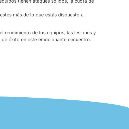
quipos tienen ataques sólidos, la cuota de
estes más de lo que estás dispuesto a
l rendimiento de los equipos, las lesiones y
s de éxito en este emocionante encuentro.