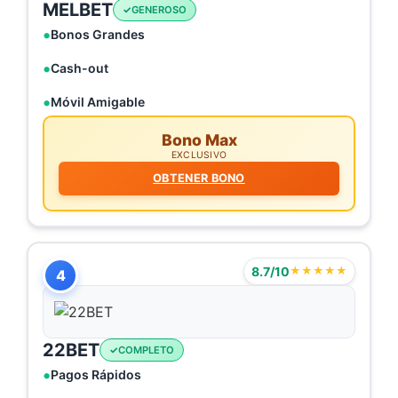
MELBET
GENEROSO
Bonos Grandes
Cash-out
Móvil Amigable
Bono Max
EXCLUSIVO
OBTENER BONO
8.7/10
★★★★★
4
22BET
COMPLETO
Pagos Rápidos