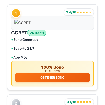
9.4/10
★★★★★
1
GGBET
SITIO N°1
Bono Generoso
Soporte 24/7
App Móvil
100% Bono
EXCLUSIVO
OBTENER BONO
9.1/10
★★★★★
2