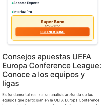
Soporte Experto
Interfaz Pro
Super Bono
EXCLUSIVO
OBTENER BONO
Consejos apuestas UEFA
Europa Conference League:
Conoce a los equipos y
ligas
Es fundamental realizar un análisis profundo de los
equipos que participan en la UEFA Europa Conference