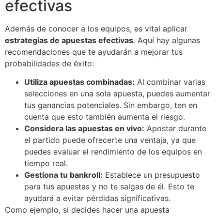
efectivas
Además de conocer a los equipos, es vital aplicar
estrategias de apuestas efectivas
. Aquí hay algunas
recomendaciones que te ayudarán a mejorar tus
probabilidades de éxito:
Utiliza apuestas combinadas:
Al combinar varias
selecciones en una sola apuesta, puedes aumentar
tus ganancias potenciales. Sin embargo, ten en
cuenta que esto también aumenta el riesgo.
Considera las apuestas en vivo:
Apostar durante
el partido puede ofrecerte una ventaja, ya que
puedes evaluar el rendimiento de los equipos en
tiempo real.
Gestiona tu bankroll:
Establece un presupuesto
para tus apuestas y no te salgas de él. Esto te
ayudará a evitar pérdidas significativas.
Como ejemplo, si decides hacer una apuesta