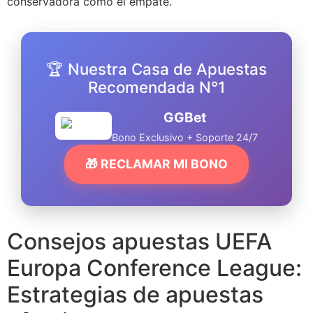
conservadora como el empate.
🏆 Nuestra Casa de Apuestas
Recomendada N°1
GGBet
Bono Exclusivo + Soporte 24/7
🎁 RECLAMAR MI BONO
Consejos apuestas UEFA
Europa Conference League:
Estrategias de apuestas