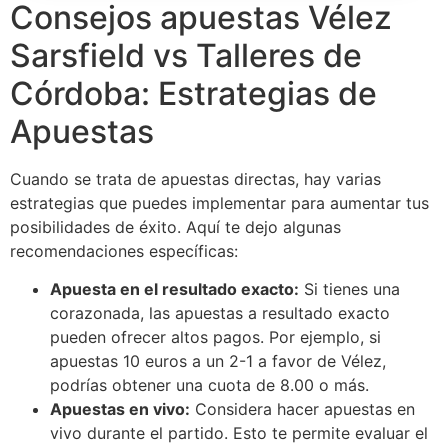
Consejos apuestas Vélez
Sarsfield vs Talleres de
Córdoba: Estrategias de
Apuestas
Cuando se trata de apuestas directas, hay varias
estrategias que puedes implementar para aumentar tus
posibilidades de éxito. Aquí te dejo algunas
recomendaciones específicas:
Apuesta en el resultado exacto:
Si tienes una
corazonada, las apuestas a resultado exacto
pueden ofrecer altos pagos. Por ejemplo, si
apuestas 10 euros a un 2-1 a favor de Vélez,
podrías obtener una cuota de 8.00 o más.
Apuestas en vivo:
Considera hacer apuestas en
vivo durante el partido. Esto te permite evaluar el