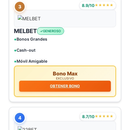
8.9/10
★★★★★
3
MELBET
GENEROSO
Bonos Grandes
Cash-out
Móvil Amigable
Bono Max
EXCLUSIVO
OBTENER BONO
8.7/10
★★★★★
4