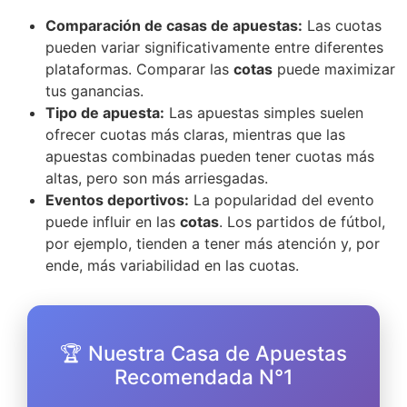
Comparación de casas de apuestas:
Las cuotas
pueden variar significativamente entre diferentes
plataformas. Comparar las
cotas
puede maximizar
tus ganancias.
Tipo de apuesta:
Las apuestas simples suelen
ofrecer cuotas más claras, mientras que las
apuestas combinadas pueden tener cuotas más
altas, pero son más arriesgadas.
Eventos deportivos:
La popularidad del evento
puede influir en las
cotas
. Los partidos de fútbol,
por ejemplo, tienden a tener más atención y, por
ende, más variabilidad en las cuotas.
🏆 Nuestra Casa de Apuestas
Recomendada N°1