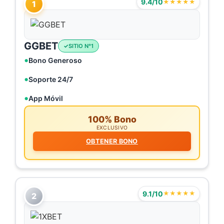
9.4/10
★★★★★
1
GGBET
SITIO N°1
Bono Generoso
Soporte 24/7
App Móvil
100% Bono
EXCLUSIVO
OBTENER BONO
9.1/10
★★★★★
2