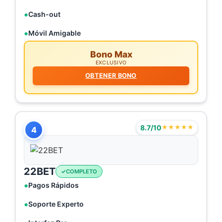
Cash-out
Móvil Amigable
Bono Max
EXCLUSIVO
OBTENER BONO
8.7/10
★★★★★
4
22BET
COMPLETO
Pagos Rápidos
Soporte Experto