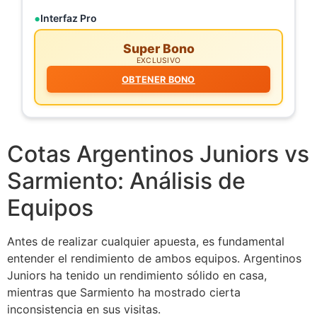
Interfaz Pro
Super Bono
EXCLUSIVO
OBTENER BONO
Cotas Argentinos Juniors vs
Sarmiento: Análisis de
Equipos
Antes de realizar cualquier apuesta, es fundamental
entender el rendimiento de ambos equipos. Argentinos
Juniors ha tenido un rendimiento sólido en casa,
mientras que Sarmiento ha mostrado cierta
inconsistencia en sus visitas.