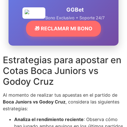
GGBet
Bono Exclusivo + Soporte 24/7
🎁 RECLAMAR MI BONO
Estrategias para apostar en
Cotas Boca Juniors vs
Godoy Cruz
Al momento de realizar tus apuestas en el partido de
Boca Juniors vs Godoy Cruz
, considera las siguientes
estrategias:
Analiza el rendimiento reciente
: Observa cómo
han jugado ambos equipos en los últimos partidos.