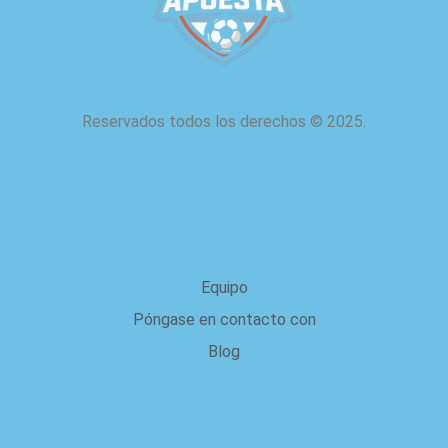
Reservados todos los derechos
©
2025.
acerca de nosotros
Equipo
Póngase en contacto con
Blog