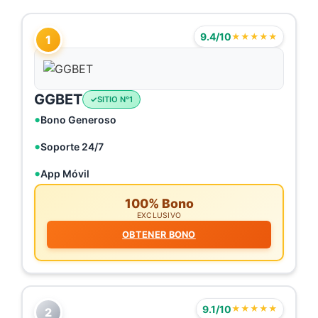
9.4/10
★★★★★
1
GGBET
SITIO N°1
Bono Generoso
Soporte 24/7
App Móvil
100% Bono
EXCLUSIVO
OBTENER BONO
9.1/10
★★★★★
2