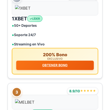
1XBET
LÍDER
50+ Deportes
Soporte 24/7
Streaming en Vivo
200% Bono
EXCLUSIVO
OBTENER BONO
8.9/10
★★★★★
3