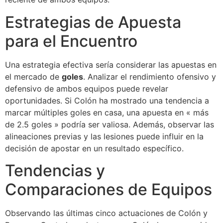
Estrategias de Apuesta
para el Encuentro
Una estrategia efectiva sería considerar las apuestas en
el mercado de
goles
. Analizar el rendimiento ofensivo y
defensivo de ambos equipos puede revelar
oportunidades. Si Colón ha mostrado una tendencia a
marcar múltiples goles en casa, una apuesta en « más
de 2.5 goles » podría ser valiosa. Además, observar las
alineaciones previas y las lesiones puede influir en la
decisión de apostar en un resultado específico.
Tendencias y
Comparaciones de Equipos
Observando las últimas cinco actuaciones de Colón y