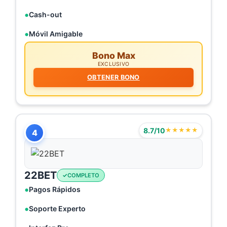
Cash-out
Móvil Amigable
Bono Max
EXCLUSIVO
OBTENER BONO
8.7/10
★★★★★
4
22BET
COMPLETO
Pagos Rápidos
Soporte Experto