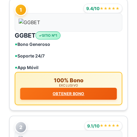
9.4/10
★★★★★
1
GGBET
SITIO N°1
Bono Generoso
Soporte 24/7
App Móvil
100% Bono
EXCLUSIVO
OBTENER BONO
9.1/10
★★★★★
2