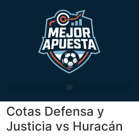
Cotas Defensa y
Justicia vs Huracán