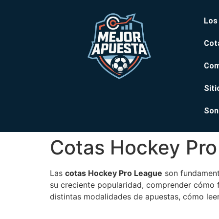
Los
Cot
Com
Sit
Son
Cotas Hockey Pro
Las
cotas Hockey Pro League
son fundamenta
su creciente popularidad, comprender cómo fu
distintas modalidades de apuestas, cómo leer