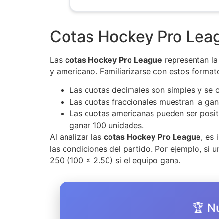
Cotas Hockey Pro Lea
Las
cotas Hockey Pro League
representan la
y americano. Familiarizarse con estos format
Las cuotas decimales son simples y se c
Las cuotas fraccionales muestran la gan
Las cuotas americanas pueden ser positi
ganar 100 unidades.
Al analizar las
cotas Hockey Pro League
, es
las condiciones del partido. Por ejemplo, si 
250 (100 x 2.50) si el equipo gana.
🏆 N