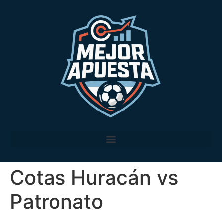
Cotas Huracán vs
Patronato