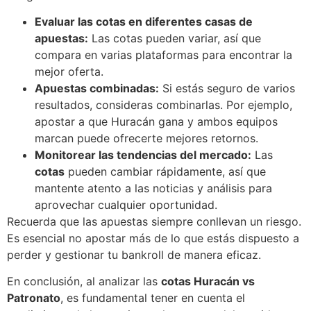
Evaluar las cotas en diferentes casas de
apuestas:
Las cotas pueden variar, así que
compara en varias plataformas para encontrar la
mejor oferta.
Apuestas combinadas:
Si estás seguro de varios
resultados, consideras combinarlas. Por ejemplo,
apostar a que Huracán gana y ambos equipos
marcan puede ofrecerte mejores retornos.
Monitorear las tendencias del mercado:
Las
cotas
pueden cambiar rápidamente, así que
mantente atento a las noticias y análisis para
aprovechar cualquier oportunidad.
Recuerda que las apuestas siempre conllevan un riesgo.
Es esencial no apostar más de lo que estás dispuesto a
perder y gestionar tu bankroll de manera eficaz.
En conclusión, al analizar las
cotas Huracán vs
Patronato
, es fundamental tener en cuenta el