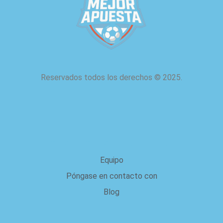
Reservados todos los derechos
©
2025.
acerca de nosotros
Equipo
Póngase en contacto con
Blog