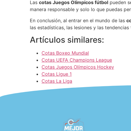
Las
cotas Juegos Olímpicos fútbol
pueden se
manera responsable y solo lo que puedas perm
En conclusión, al entrar en el mundo de las
c
las estadísticas, las lesiones y las tendenci
Artículos similares:
Cotas Boxeo Mundial
Cotas UEFA Champions League
Cotas Juegos Olímpicos Hockey
Cotas Ligue 1
Cotas La Liga