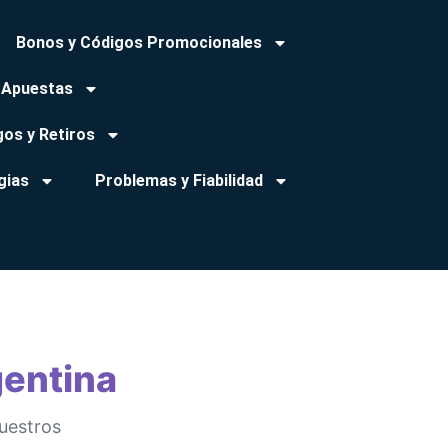
Bonos y Códigos Promocionales
 Apuestas
os y Retiros
gias
Problemas y Fiabilidad
gentina
uestros