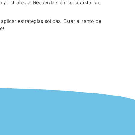
o y estrategia. Recuerda siempre apostar de
aplicar estrategias sólidas. Estar al tanto de
e!