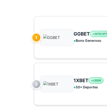
GGBET
SITIO N°1
1
Bono Generoso
1XBET
LÍDER
2
50+ Deportes