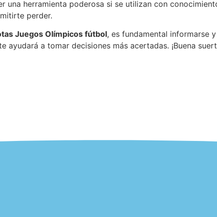
r una herramienta poderosa si se utilizan con conocimient
itirte perder.
otas Juegos Olímpicos fútbol
, es fundamental informarse y 
as te ayudará a tomar decisiones más acertadas. ¡Buena suert