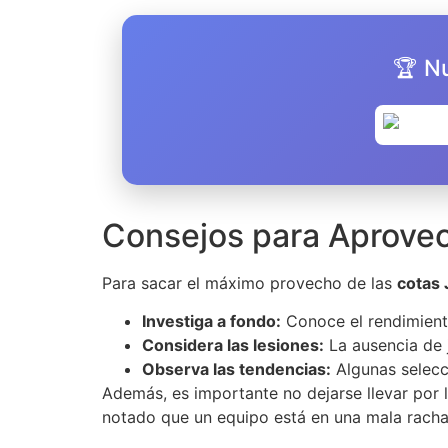
🏆 N
Consejos para Aprovec
Para sacar el máximo provecho de las
cotas 
Investiga a fondo:
Conoce el rendimiento
Considera las lesiones:
La ausencia de 
Observa las tendencias:
Algunas selecc
Además, es importante no dejarse llevar por l
notado que un equipo está en una mala racha,