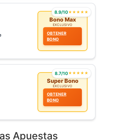
8.9/10
★★★★★
Bono Max
EXCLUSIVO
OBTENER
e
BONO
8.7/10
★★★★★
Super Bono
EXCLUSIVO
OBTENER
BONO
las Apuestas