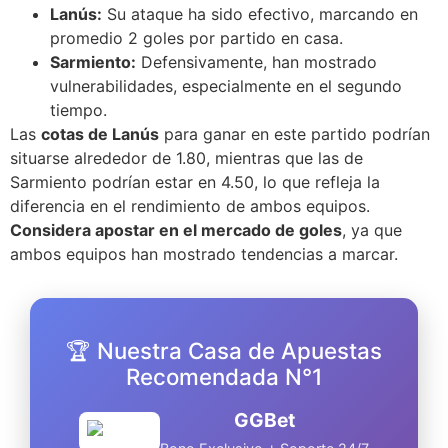
Lanús:
Su ataque ha sido efectivo, marcando en
promedio 2 goles por partido en casa.
Sarmiento:
Defensivamente, han mostrado
vulnerabilidades, especialmente en el segundo
tiempo.
Las
cotas de Lanús
para ganar en este partido podrían
situarse alrededor de 1.80, mientras que las de
Sarmiento podrían estar en 4.50, lo que refleja la
diferencia en el rendimiento de ambos equipos.
Considera apostar en el mercado de goles
, ya que
ambos equipos han mostrado tendencias a marcar.
🏆 Nuestra Casa de Apuestas
Recomendada N°1
GGBet