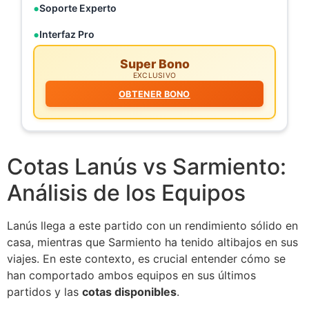
Soporte Experto
Interfaz Pro
Super Bono
EXCLUSIVO
OBTENER BONO
Cotas Lanús vs Sarmiento:
Análisis de los Equipos
Lanús llega a este partido con un rendimiento sólido en
casa, mientras que Sarmiento ha tenido altibajos en sus
viajes. En este contexto, es crucial entender cómo se
han comportado ambos equipos en sus últimos
partidos y las
cotas disponibles
.