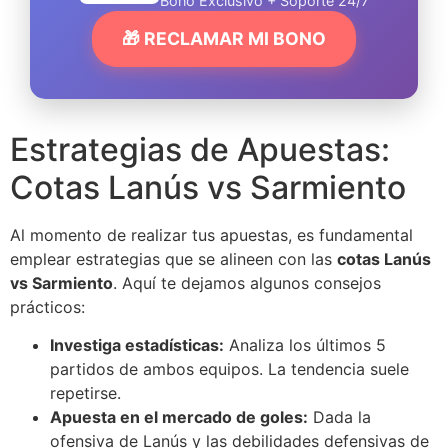
Bono Exclusivo + Soporte 24/7
🎁 RECLAMAR MI BONO
Estrategias de Apuestas:
Cotas Lanús vs Sarmiento
Al momento de realizar tus apuestas, es fundamental
emplear estrategias que se alineen con las
cotas Lanús
vs Sarmiento
. Aquí te dejamos algunos consejos
prácticos:
Investiga estadísticas:
Analiza los últimos 5
partidos de ambos equipos. La tendencia suele
repetirse.
Apuesta en el mercado de goles:
Dada la
ofensiva de Lanús y las debilidades defensivas de