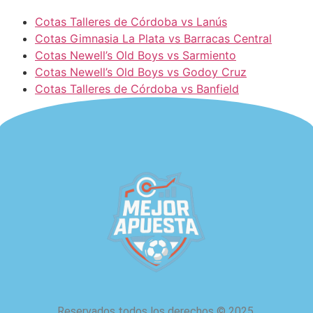
Cotas Talleres de Córdoba vs Lanús
Cotas Gimnasia La Plata vs Barracas Central
Cotas Newell’s Old Boys vs Sarmiento
Cotas Newell’s Old Boys vs Godoy Cruz
Cotas Talleres de Córdoba vs Banfield
Reservados todos los derechos
©
2025.