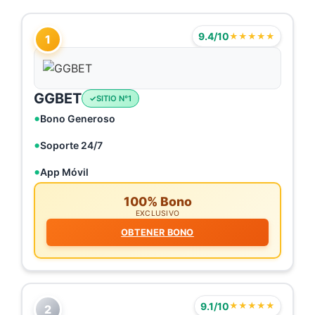
9.4/10
★★★★★
1
GGBET
SITIO N°1
Bono Generoso
Soporte 24/7
App Móvil
100% Bono
EXCLUSIVO
OBTENER BONO
9.1/10
★★★★★
2