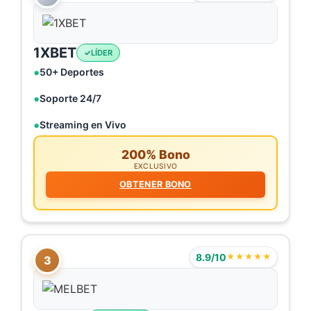
1XBET
LÍDER
50+ Deportes
Soporte 24/7
Streaming en Vivo
200% Bono
EXCLUSIVO
OBTENER BONO
8.9/10
★★★★★
3