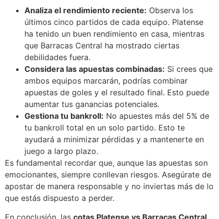
Analiza el rendimiento reciente:
Observa los
últimos cinco partidos de cada equipo. Platense
ha tenido un buen rendimiento en casa, mientras
que Barracas Central ha mostrado ciertas
debilidades fuera.
Considera las apuestas combinadas:
Si crees que
ambos equipos marcarán, podrías combinar
apuestas de goles y el resultado final. Esto puede
aumentar tus ganancias potenciales.
Gestiona tu bankroll:
No apuestes más del 5% de
tu bankroll total en un solo partido. Esto te
ayudará a minimizar pérdidas y a mantenerte en
juego a largo plazo.
Es fundamental recordar que, aunque las apuestas son
emocionantes, siempre conllevan riesgos. Asegúrate de
apostar de manera responsable y no inviertas más de lo
que estás dispuesto a perder.
En conclusión, las
cotas Platense vs Barracas Central