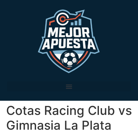
Cotas Racing Club vs
Gimnasia La Plata