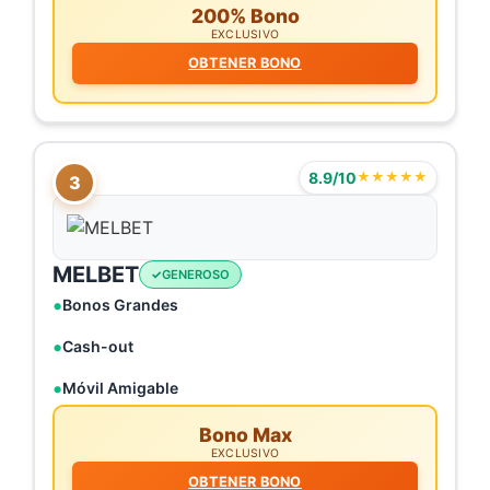
200% Bono
EXCLUSIVO
OBTENER BONO
8.9/10
★★★★★
3
MELBET
GENEROSO
Bonos Grandes
Cash-out
Móvil Amigable
Bono Max
EXCLUSIVO
OBTENER BONO