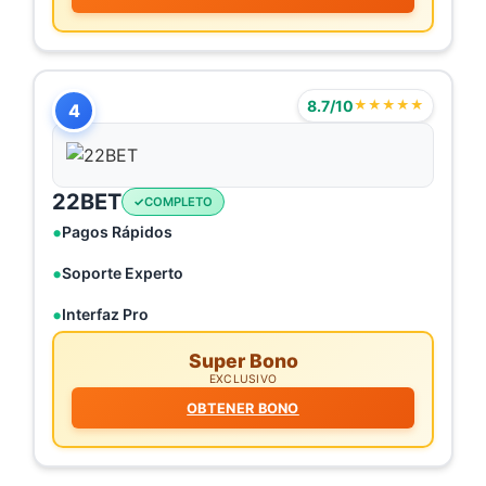
8.7/10
★★★★★
4
22BET
COMPLETO
Pagos Rápidos
Soporte Experto
Interfaz Pro
Super Bono
EXCLUSIVO
OBTENER BONO