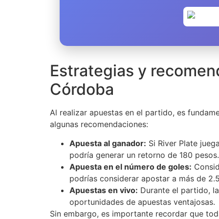
Estrategias y recomend
Córdoba
Al realizar apuestas en el partido, es fundam
algunas recomendaciones:
Apuesta al ganador:
Si River Plate jueg
podría generar un retorno de 180 pesos.
Apuesta en el número de goles:
Conside
podrías considerar apostar a más de 2.5
Apuestas en vivo:
Durante el partido, l
oportunidades de apuestas ventajosas.
Sin embargo, es importante recordar que tod