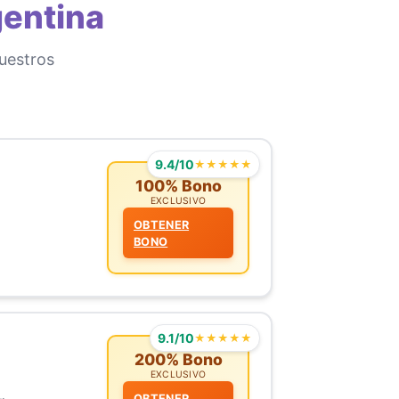
gentina
uestros
9.4/10
★★★★★
100% Bono
EXCLUSIVO
OBTENER
BONO
9.1/10
★★★★★
200% Bono
EXCLUSIVO
OBTENER