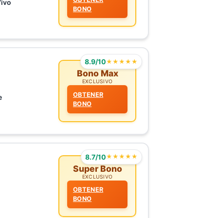
Vivo
BONO
8.9/10
★★★★★
Bono Max
EXCLUSIVO
OBTENER
e
BONO
8.7/10
★★★★★
Super Bono
EXCLUSIVO
OBTENER
BONO