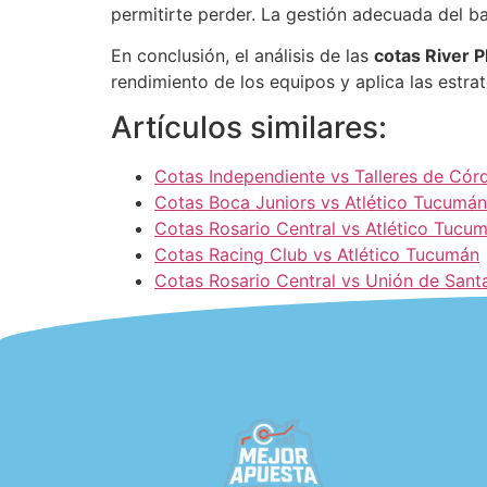
permitirte perder. La gestión adecuada del ba
En conclusión, el análisis de las
cotas River P
rendimiento de los equipos y aplica las estr
Artículos similares:
Cotas Independiente vs Talleres de Cór
Cotas Boca Juniors vs Atlético Tucumán
Cotas Rosario Central vs Atlético Tucu
Cotas Racing Club vs Atlético Tucumán
Cotas Rosario Central vs Unión de Sant
ac