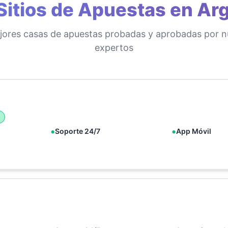
Sitios de Apuestas en Ar
jores casas de apuestas probadas y aprobadas por n
expertos
Soporte 24/7
App Móvil