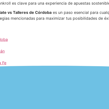
nkroll es clave para una experiencia de apuestas sostenible
late vs Talleres de Córdoba
es un paso esencial para cual
ategias mencionadas para maximizar tus posibilidades de é
doba
mán
a Fe
erca de
Legal