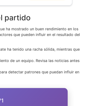
l partido
 que ha mostrado un buen rendimiento en los
actores que pueden influir en el resultado del
ate ha tenido una racha sólida, mientras que
ento de un equipo. Revisa las noticias antes
para detectar patrones que puedan influir en
°1