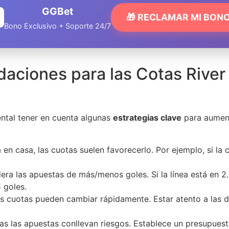
GGBet
🎁 RECLAMAR MI BON
Bono Exclusivo + Soporte 24/7
aciones para las Cotas River 
ental tener en cuenta algunas
estrategias clave
para aument
a en casa, las cuotas suelen favorecerlo. Por ejemplo, si la
ra las apuestas de más/menos goles. Si la línea está en 2
 goles.
as cuotas pueden cambiar rápidamente. Estar atento a las 
as las apuestas conllevan riesgos. Establece un presupues