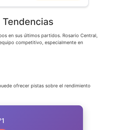
s Tendencias
pos en sus últimos partidos. Rosario Central,
 equipo competitivo, especialmente en
uede ofrecer pistas sobre el rendimiento
°1