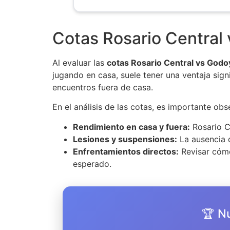
Cotas Rosario Central 
Al evaluar las
cotas Rosario Central vs Godo
jugando en casa, suele tener una ventaja sig
encuentros fuera de casa.
En el análisis de las cotas, es importante obs
Rendimiento en casa y fuera:
Rosario Ce
Lesiones y suspensiones:
La ausencia d
Enfrentamientos directos:
Revisar cómo
esperado.
🏆 N