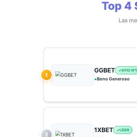
Top 4 
Las me
GGBET
SITIO N°1
1
Bono Generoso
1XBET
LÍDER
2