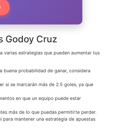
O
vs Godoy Cruz
ta varias estrategias que pueden aumentar tus
na buena probabilidad de ganar, considera
er si se marcarán más de 2.5 goles, ya que
omentos en que un equipo puede estar
tes más de lo que puedas permitirte perder.
al para mantener una estrategia de apuestas