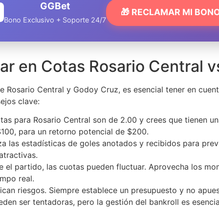
GGBet
🎁 RECLAMAR MI BON
Bono Exclusivo + Soporte 24/7
tar en Cotas Rosario Central 
re Rosario Central y Godoy Cruz, es esencial tener en cuen
ejos clave:
otas para Rosario Central son de 2.00 y crees que tienen u
100, para un retorno potencial de $200.
a las estadísticas de goles anotados y recibidos para prev
atractivas.
 el partido, las cuotas pueden fluctuar. Aprovecha los m
mpo real.
ican riesgos. Siempre establece un presupuesto y no apues
den ser tentadoras, pero la gestión del bankroll es esenci