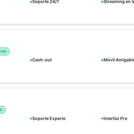
Soporte 24/7
Streaming en 
OSO
Cash-out
Móvil Amigabl
TO
Soporte Experto
Interfaz Pro