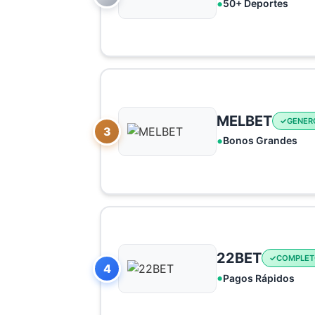
50+ Deportes
MELBET
GENER
3
Bonos Grandes
22BET
COMPLE
4
Pagos Rápidos