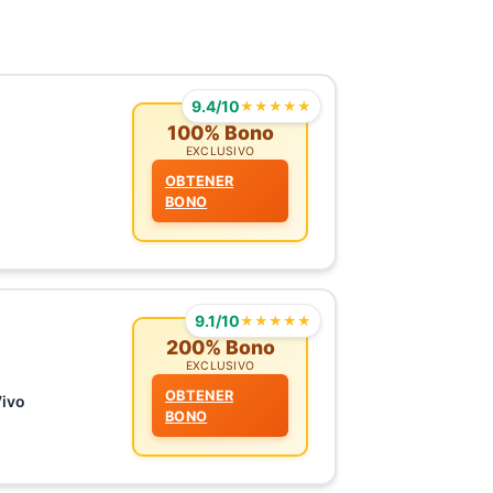
9.4/10
★★★★★
100% Bono
EXCLUSIVO
OBTENER
BONO
9.1/10
★★★★★
200% Bono
EXCLUSIVO
OBTENER
Vivo
BONO