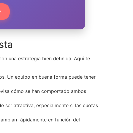
O
sta
on una estrategia bien definida. Aquí te
dos. Un equipo en buena forma puede tener
 Revisa cómo se han comportado ambos
 ser atractiva, especialmente si las cuotas
cambian rápidamente en función del