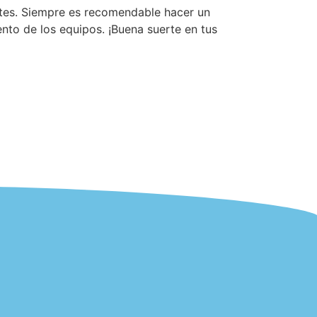
ntes. Siempre es recomendable hacer un
nto de los equipos. ¡Buena suerte en tus