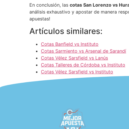
En conclusión, las
cotas San Lorenzo vs Hur
análisis exhaustivo y apostar de manera resp
apuestas!
Artículos similares:
Cotas Banfield vs Instituto
Cotas Sarmiento vs Arsenal de Sarandí
Cotas Vélez Sarsfield vs Lanús
Cotas Talleres de Córdoba vs Instituto
Cotas Vélez Sarsfield vs Instituto
ac