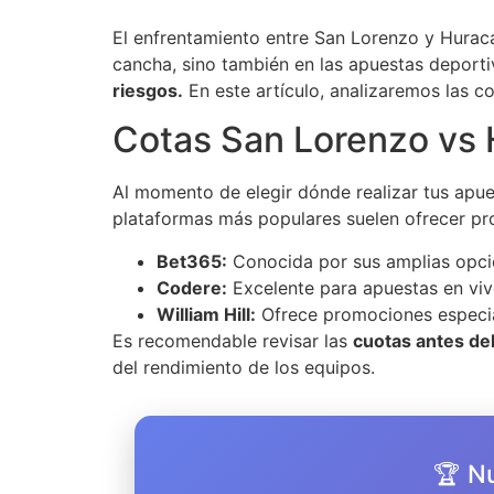
El enfrentamiento entre San Lorenzo y Huracán
cancha, sino también en las apuestas deport
riesgos.
En este artículo, analizaremos las c
Cotas San Lorenzo vs
Al momento de elegir dónde realizar tus apue
plataformas más populares suelen ofrecer pr
Bet365:
Conocida por sus amplias opci
Codere:
Excelente para apuestas en viv
William Hill:
Ofrece promociones especial
Es recomendable revisar las
cuotas antes del
del rendimiento de los equipos.
🏆 N