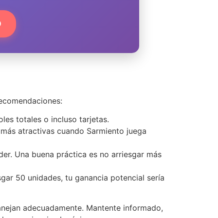
O
 recomendaciones:
es totales o incluso tarjetas.
 más atractivas cuando Sarmiento juega
er. Una buena práctica es no arriesgar más
gar 50 unidades, tu ganancia potencial sería
manejan adecuadamente. Mantente informado,