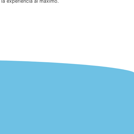
 la experiencia al máximo.