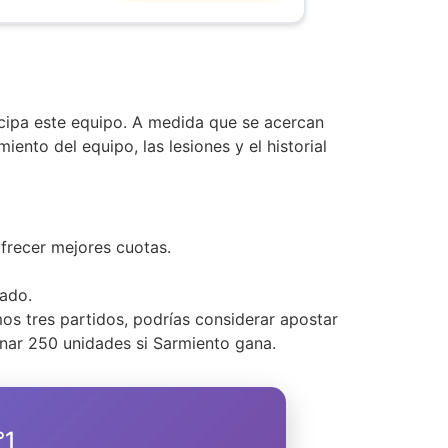
icipa este equipo. A medida que se acercan
ento del equipo, las lesiones y el historial
frecer mejores cuotas.
tado.
mos tres partidos, podrías considerar apostar
anar 250 unidades si Sarmiento gana.
°1