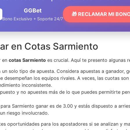
GGBet
🎁 RECLAMAR MI BON
Bono Exclusivo + Soporte 24/7
tar en Cotas Sarmiento
r en
cotas Sarmiento
es crucial. Aquí te presento algunas
a un solo tipo de apuesta. Considera apuestas a ganador, gol
 desempeñan los equipos rivales. A veces, las cuotas son
dimiento inconsistente.
puesto y no apuestes más de lo que puedes permitirte perd
.
 para Sarmiento ganar es de 3.00 y estás dispuesto a arries
un riesgo involucrado.
es oportunidades para los apostadores si se analizan y 