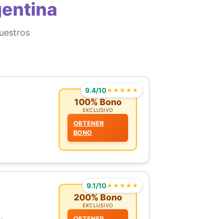
gentina
uestros
9.4/10
★★★★★
100% Bono
EXCLUSIVO
OBTENER
BONO
9.1/10
★★★★★
200% Bono
EXCLUSIVO
OBTENER