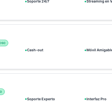
Soporte 24/7
Streaming en 
OSO
Cash-out
Móvil Amigabl
TO
Soporte Experto
Interfaz Pro