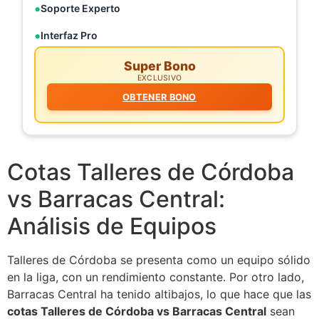
Soporte Experto
Interfaz Pro
Super Bono
EXCLUSIVO
OBTENER BONO
Cotas Talleres de Córdoba
vs Barracas Central:
Análisis de Equipos
Talleres de Córdoba se presenta como un equipo sólido
en la liga, con un rendimiento constante. Por otro lado,
Barracas Central ha tenido altibajos, lo que hace que las
cotas Talleres de Córdoba vs Barracas Central
sean