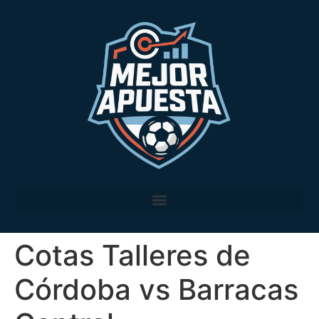
Cotas Talleres de
Córdoba vs Barracas