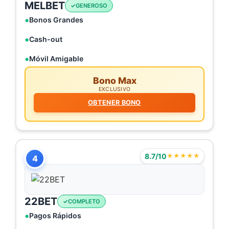
MELBET
GENEROSO
Bonos Grandes
Cash-out
Móvil Amigable
Bono Max
EXCLUSIVO
OBTENER BONO
8.7/10
★★★★★
4
22BET
COMPLETO
Pagos Rápidos