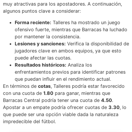
muy atractivas para los apostadores. A continuación,
algunos puntos clave a considerar:
Forma reciente:
Talleres ha mostrado un juego
ofensivo fuerte, mientras que Barracas ha luchado
por mantener la consistencia.
Lesiones y sanciones:
Verifica la disponibilidad de
jugadores clave en ambos equipos, ya que esto
puede afectar las cuotas.
Resultados históricos:
Analiza los
enfrentamientos previos para identificar patrones
que puedan influir en el rendimiento actual.
En términos de
cotas
, Talleres podría estar favorecido
con una cuota de
1.80
para ganar, mientras que
Barracas Central podría tener una cuota de
4.50
.
Apostar a un empate podría ofrecer cuotas de
3.30
, lo
que puede ser una opción viable dada la naturaleza
impredecible del fútbol.