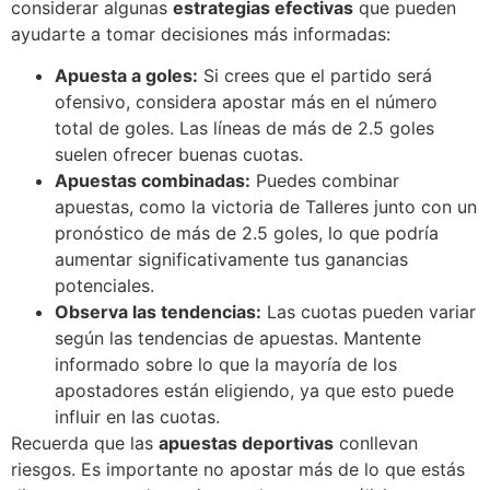
considerar algunas
estrategias efectivas
que pueden
ayudarte a tomar decisiones más informadas:
Apuesta a goles:
Si crees que el partido será
ofensivo, considera apostar más en el número
total de goles. Las líneas de más de 2.5 goles
suelen ofrecer buenas cuotas.
Apuestas combinadas:
Puedes combinar
apuestas, como la victoria de Talleres junto con un
pronóstico de más de 2.5 goles, lo que podría
aumentar significativamente tus ganancias
potenciales.
Observa las tendencias:
Las cuotas pueden variar
según las tendencias de apuestas. Mantente
informado sobre lo que la mayoría de los
apostadores están eligiendo, ya que esto puede
influir en las cuotas.
Recuerda que las
apuestas deportivas
conllevan
riesgos. Es importante no apostar más de lo que estás