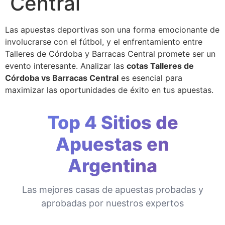
Central
Las apuestas deportivas son una forma emocionante de
involucrarse con el fútbol, y el enfrentamiento entre
Talleres de Córdoba y Barracas Central promete ser un
evento interesante. Analizar las
cotas Talleres de
Córdoba vs Barracas Central
es esencial para
maximizar las oportunidades de éxito en tus apuestas.
Top 4 Sitios de
Apuestas en
Argentina
Las mejores casas de apuestas probadas y
aprobadas por nuestros expertos