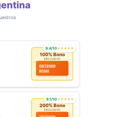
gentina
uestros
9.4/10
★★★★★
100% Bono
EXCLUSIVO
OBTENER
BONO
9.1/10
★★★★★
200% Bono
EXCLUSIVO
OBTENER