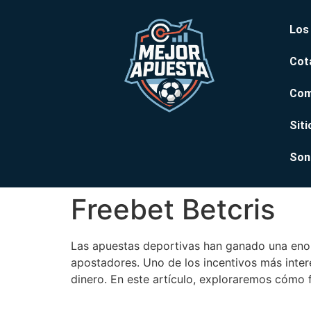
Los
Cot
Com
Sit
Son
Freebet Betcris
Las apuestas deportivas han ganado una enor
apostadores. Uno de los incentivos más inter
dinero. En este artículo, exploraremos cómo 