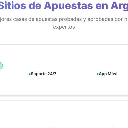
Sitios de Apuestas en Ar
jores casas de apuestas probadas y aprobadas por n
expertos
Soporte 24/7
App Móvil