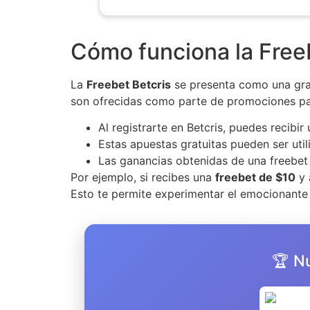
Cómo funciona la Free
La
Freebet Betcris
se presenta como una gra
son ofrecidas como parte de promociones par
Al registrarte en Betcris, puedes recib
Estas apuestas gratuitas pueden ser uti
Las ganancias obtenidas de una freebet 
Por ejemplo, si recibes una
freebet de $10
y 
Esto te permite experimentar el emocionante 
🏆 N