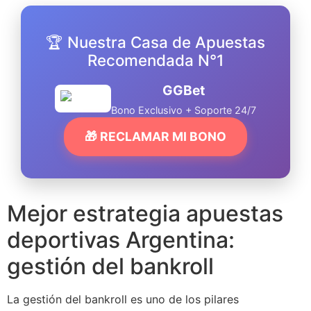
🏆 Nuestra Casa de Apuestas
Recomendada N°1
GGBet
Bono Exclusivo + Soporte 24/7
🎁 RECLAMAR MI BONO
Mejor estrategia apuestas
deportivas Argentina:
gestión del bankroll
La gestión del bankroll es uno de los pilares