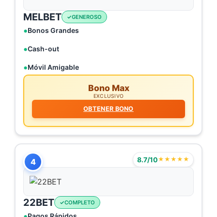
MELBET
GENEROSO
Bonos Grandes
Cash-out
Móvil Amigable
Bono Max
EXCLUSIVO
OBTENER BONO
8.7/10
★★★★★
4
22BET
COMPLETO
Pagos Rápidos