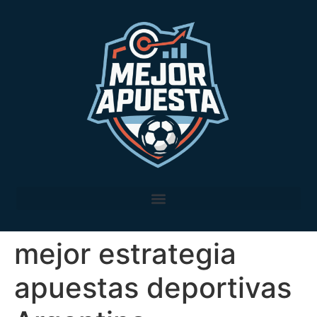
mejor estrategia
apuestas deportivas