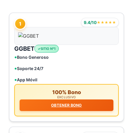
9.4/10
★★★★★
1
GGBET
SITIO N°1
Bono Generoso
Soporte 24/7
App Móvil
100% Bono
EXCLUSIVO
OBTENER BONO