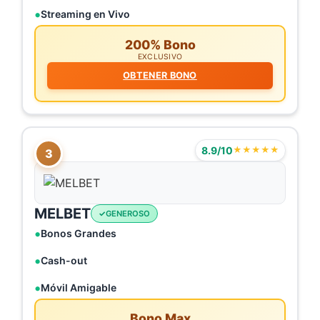
Streaming en Vivo
200% Bono
EXCLUSIVO
OBTENER BONO
8.9/10
★★★★★
3
MELBET
GENEROSO
Bonos Grandes
Cash-out
Móvil Amigable
Bono Max