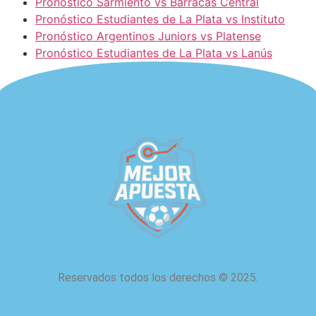
Pronóstico Sarmiento vs Barracas Central
Pronóstico Estudiantes de La Plata vs Instituto
Pronóstico Argentinos Juniors vs Platense
Pronóstico Estudiantes de La Plata vs Lanús
Reservados todos los derechos
©
2025.