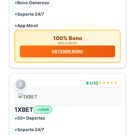
Bono Generoso
Soporte 24/7
App Móvil
100% Bono
EXCLUSIVO
OBTENER BONO
9.1/10
★★★★★
2
1XBET
LÍDER
50+ Deportes
Soporte 24/7