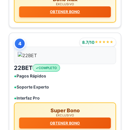
EXCLUSIVO
OBTENER BONO
8.7/10
★★★★★
4
22BET
COMPLETO
Pagos Rápidos
Soporte Experto
Interfaz Pro
Super Bono
EXCLUSIVO
OBTENER BONO