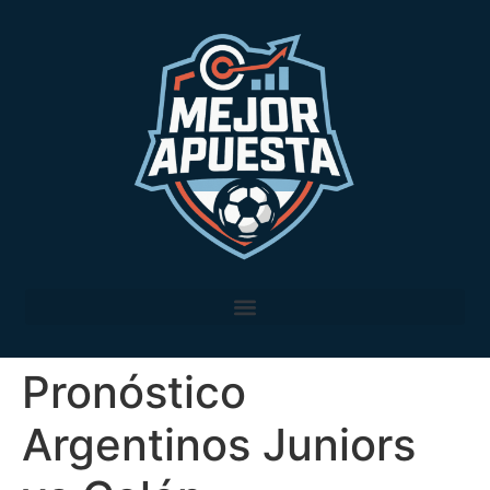
Pronóstico
Argentinos Juniors