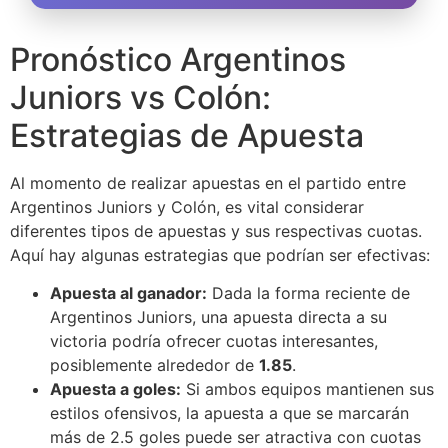
Pronóstico Argentinos
Juniors vs Colón:
Estrategias de Apuesta
Al momento de realizar apuestas en el partido entre
Argentinos Juniors y Colón, es vital considerar
diferentes tipos de apuestas y sus respectivas cuotas.
Aquí hay algunas estrategias que podrían ser efectivas:
Apuesta al ganador:
Dada la forma reciente de
Argentinos Juniors, una apuesta directa a su
victoria podría ofrecer cuotas interesantes,
posiblemente alrededor de
1.85
.
Apuesta a goles:
Si ambos equipos mantienen sus
estilos ofensivos, la apuesta a que se marcarán
más de 2.5 goles puede ser atractiva con cuotas