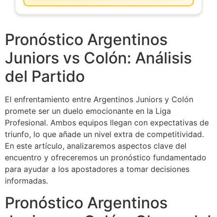
Pronóstico Argentinos
Juniors vs Colón: Análisis
del Partido
El enfrentamiento entre Argentinos Juniors y Colón
promete ser un duelo emocionante en la Liga
Profesional. Ambos equipos llegan con expectativas de
triunfo, lo que añade un nivel extra de competitividad.
En este artículo, analizaremos aspectos clave del
encuentro y ofreceremos un pronóstico fundamentado
para ayudar a los apostadores a tomar decisiones
informadas.
Pronóstico Argentinos