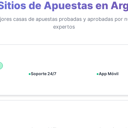
Sitios de Apuestas en Ar
jores casas de apuestas probadas y aprobadas por n
expertos
Soporte 24/7
App Móvil