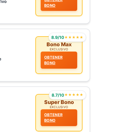
Vivo
BONO
8.9/10
★★★★★
Bono Max
EXCLUSIVO
OBTENER
e
BONO
8.7/10
★★★★★
Super Bono
EXCLUSIVO
OBTENER
BONO