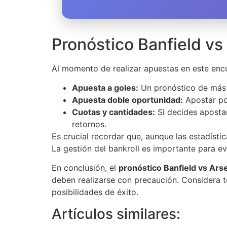
Pronóstico Banfield vs
Al momento de realizar apuestas en este encu
Apuesta a goles:
Un pronóstico de más d
Apuesta doble oportunidad:
Apostar po
Cuotas y cantidades:
Si decides apostar
retornos.
Es crucial recordar que, aunque las estadísti
La gestión del bankroll es importante para evi
En conclusión, el
pronóstico Banfield vs Ars
deben realizarse con precaución. Considera t
posibilidades de éxito.
Artículos similares: