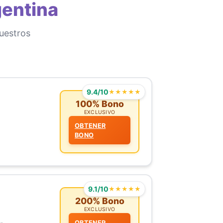
gentina
uestros
9.4/10
★★★★★
100% Bono
EXCLUSIVO
OBTENER
BONO
9.1/10
★★★★★
200% Bono
EXCLUSIVO
OBTENER