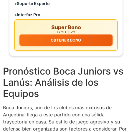
Soporte Experto
Interfaz Pro
Super Bono
EXCLUSIVO
OBTENER BONO
Pronóstico Boca Juniors vs
Lanús: Análisis de los
Equipos
Boca Juniors, uno de los clubes más exitosos de
Argentina, llega a este partido con una sólida
trayectoria en casa. Su estilo de juego agresivo y su
defensa bien organizada son factores a considerar. Por