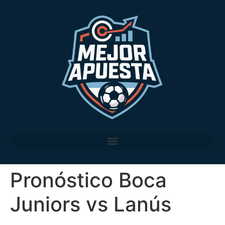
Pronóstico Boca
Juniors vs Lanús