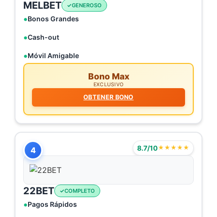
MELBET
GENEROSO
Bonos Grandes
Cash-out
Móvil Amigable
Bono Max
EXCLUSIVO
OBTENER BONO
8.7/10
★★★★★
4
22BET
COMPLETO
Pagos Rápidos