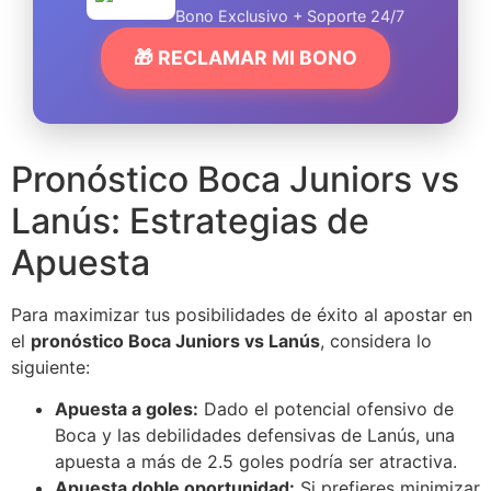
Bono Exclusivo + Soporte 24/7
🎁 RECLAMAR MI BONO
Pronóstico Boca Juniors vs
Lanús: Estrategias de
Apuesta
Para maximizar tus posibilidades de éxito al apostar en
el
pronóstico Boca Juniors vs Lanús
, considera lo
siguiente:
Apuesta a goles:
Dado el potencial ofensivo de
Boca y las debilidades defensivas de Lanús, una
apuesta a más de 2.5 goles podría ser atractiva.
Apuesta doble oportunidad:
Si prefieres minimizar