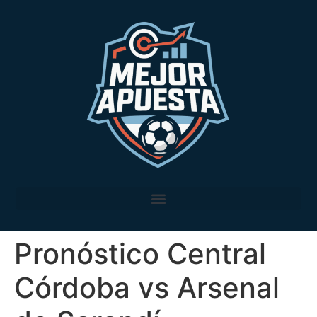
Pronóstico Central
Córdoba vs Arsenal