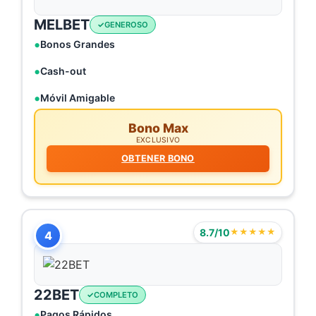
MELBET
GENEROSO
Bonos Grandes
Cash-out
Móvil Amigable
Bono Max
EXCLUSIVO
OBTENER BONO
8.7/10
★★★★★
4
22BET
COMPLETO
Pagos Rápidos