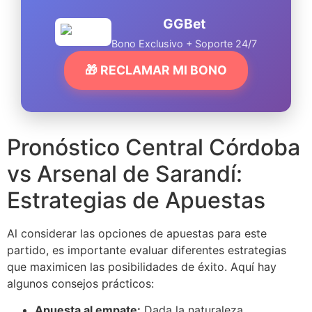
GGBet
Bono Exclusivo + Soporte 24/7
🎁 RECLAMAR MI BONO
Pronóstico Central Córdoba
vs Arsenal de Sarandí:
Estrategias de Apuestas
Al considerar las opciones de apuestas para este
partido, es importante evaluar diferentes estrategias
que maximicen las posibilidades de éxito. Aquí hay
algunos consejos prácticos:
Apuesta al empate:
Dada la naturaleza