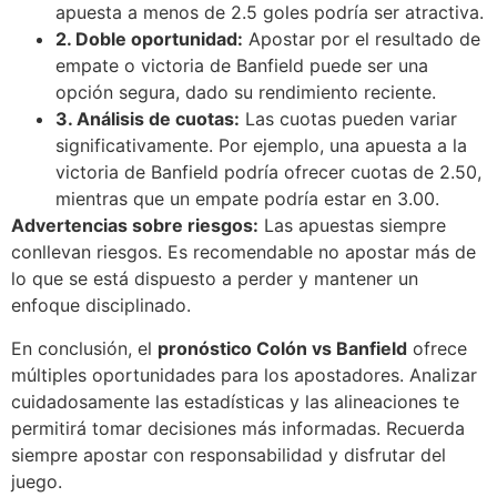
apuesta a menos de 2.5 goles podría ser atractiva.
2. Doble oportunidad:
Apostar por el resultado de
empate o victoria de Banfield puede ser una
opción segura, dado su rendimiento reciente.
3. Análisis de cuotas:
Las cuotas pueden variar
significativamente. Por ejemplo, una apuesta a la
victoria de Banfield podría ofrecer cuotas de 2.50,
mientras que un empate podría estar en 3.00.
Advertencias sobre riesgos:
Las apuestas siempre
conllevan riesgos. Es recomendable no apostar más de
lo que se está dispuesto a perder y mantener un
enfoque disciplinado.
En conclusión, el
pronóstico Colón vs Banfield
ofrece
múltiples oportunidades para los apostadores. Analizar
cuidadosamente las estadísticas y las alineaciones te
permitirá tomar decisiones más informadas. Recuerda
siempre apostar con responsabilidad y disfrutar del
juego.