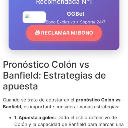
Recomendada N°1
GGBet
Bono Exclusivo + Soporte 24/7
🎁 RECLAMAR MI BONO
Pronóstico Colón vs
Banfield: Estrategias de
apuesta
Cuando se trata de apostar en el
pronóstico Colón vs
Banfield
, es importante considerar varias estrategias:
1. Apuesta a goles:
Dado el estilo defensivo de
Colón y la capacidad de Banfield para marcar, una