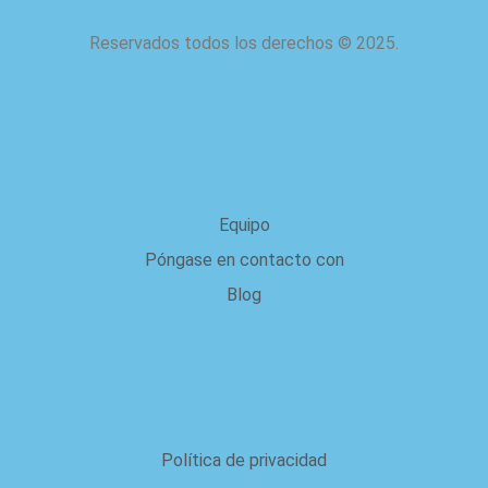
Reservados todos los derechos
©
2025.
acerca de nosotros
Equipo
Póngase en contacto con
Blog
Legal
Política de privacidad