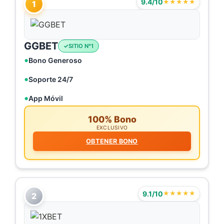
9.4/10
★★★★★
1
GGBET
SITIO N°1
Bono Generoso
Soporte 24/7
App Móvil
100% Bono
EXCLUSIVO
OBTENER BONO
9.1/10
★★★★★
2