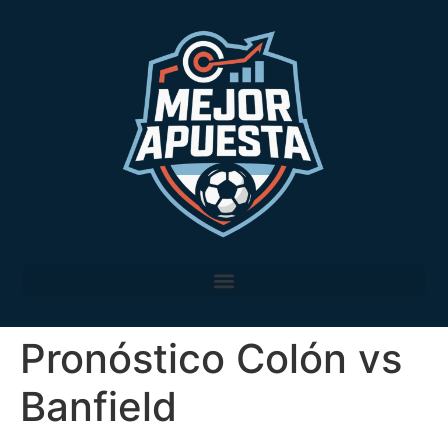
Pronóstico Colón vs
Banfield