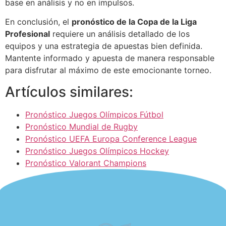
base en análisis y no en impulsos.
En conclusión, el
pronóstico de la Copa de la Liga
Profesional
requiere un análisis detallado de los
equipos y una estrategia de apuestas bien definida.
Mantente informado y apuesta de manera responsable
para disfrutar al máximo de este emocionante torneo.
Artículos similares:
Pronóstico Juegos Olímpicos Fútbol
Pronóstico Mundial de Rugby
Pronóstico UEFA Europa Conference League
Pronóstico Juegos Olímpicos Hockey
Pronóstico Valorant Champions