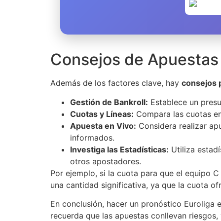
Consejos de Apuestas p
Además de los factores clave, hay
consejos p
Gestión de Bankroll:
Establece un presu
Cuotas y Líneas:
Compara las cuotas en 
Apuesta en Vivo:
Considera realizar ap
informados.
Investiga las Estadísticas:
Utiliza estad
otros apostadores.
Por ejemplo, si la cuota para que el equipo C
una cantidad significativa, ya que la cuota of
En conclusión, hacer un pronóstico Euroliga e
recuerda que las apuestas conllevan riesgos,