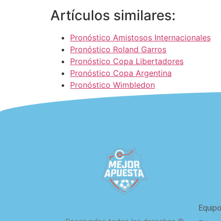
Artículos similares:
Pronóstico Amistosos Internacionales
Pronóstico Roland Garros
Pronóstico Copa Libertadores
Pronóstico Copa Argentina
Pronóstico Wimbledon
ac
no
Equip