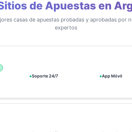
Sitios de Apuestas en Ar
jores casas de apuestas probadas y aprobadas por n
expertos
Soporte 24/7
App Móvil