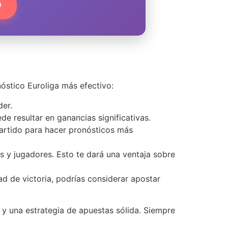
O
óstico Euroliga más efectivo:
der.
 resultar en ganancias significativas.
artido para hacer pronósticos más
s y jugadores. Esto te dará una ventaja sobre
ad de victoria, podrías considerar apostar
s y una estrategia de apuestas sólida. Siempre