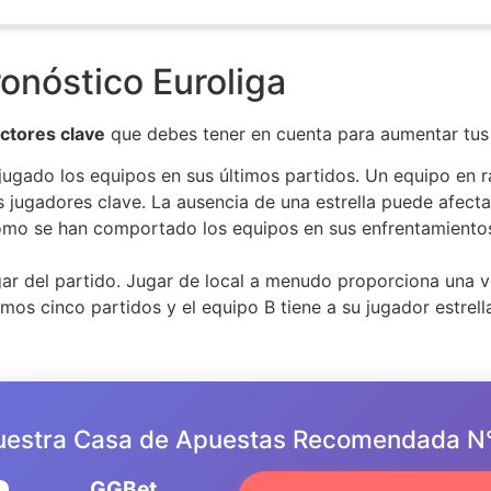
ronóstico Euroliga
actores clave
que debes tener en cuenta para aumentar tus 
ugado los equipos en sus últimos partidos. Un equipo en ra
os jugadores clave. La ausencia de una estrella puede afec
mo se han comportado los equipos en sus enfrentamientos 
ar del partido. Jugar de local a menudo proporciona una ven
imos cinco partidos y el equipo B tiene a su jugador estrell
uestra Casa de Apuestas Recomendada N
GGBet