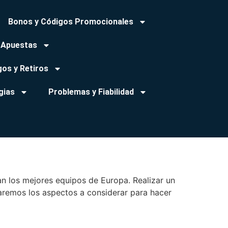
Bonos y Códigos Promocionales
 Apuestas
os y Retiros
gias
Problemas y Fiabilidad
n los mejores equipos de Europa. Realizar un
raremos los aspectos a considerar para hacer