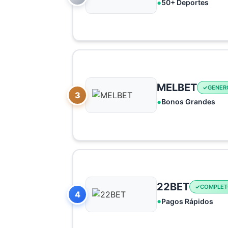
50+ Deportes
MELBET
GENER
3
Bonos Grandes
22BET
COMPLE
4
Pagos Rápidos