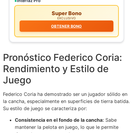
Interfaz Pro
Super Bono
EXCLUSIVO
OBTENER BONO
Pronóstico Federico Coria:
Rendimiento y Estilo de
Juego
Federico Coria ha demostrado ser un jugador sólido en
la cancha, especialmente en superficies de tierra batida.
Su estilo de juego se caracteriza por:
Consistencia en el fondo de la cancha:
Sabe
mantener la pelota en juego, lo que le permite