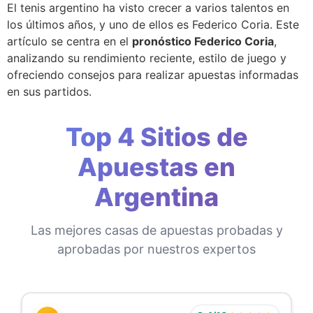
El tenis argentino ha visto crecer a varios talentos en
los últimos años, y uno de ellos es Federico Coria. Este
artículo se centra en el
pronóstico Federico Coria
,
analizando su rendimiento reciente, estilo de juego y
ofreciendo consejos para realizar apuestas informadas
en sus partidos.
Top 4 Sitios de
Apuestas en
Argentina
Las mejores casas de apuestas probadas y
aprobadas por nuestros expertos