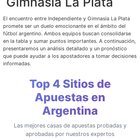
Gimnasia La Plata
El encuentro entre Independiente y Gimnasia La Plata
promete ser un duelo emocionante en el ámbito del
fútbol argentino. Ambos equipos buscan consolidarse
en la tabla y sumar puntos importantes. A continuación,
presentaremos un análisis detallado y un pronóstico
que puede ayudar a los apostadores a tomar decisiones
informadas.
Top 4 Sitios de
Apuestas en
Argentina
Las mejores casas de apuestas probadas y
aprobadas por nuestros expertos