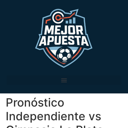
Pronóstico
Independiente vs