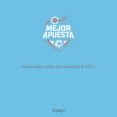
Reservados todos los derechos
©
2025.
acerca de nosotros
Equipo