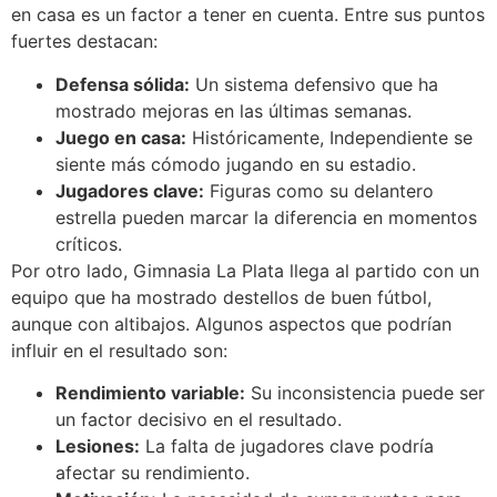
en casa es un factor a tener en cuenta. Entre sus puntos
fuertes destacan:
Defensa sólida:
Un sistema defensivo que ha
mostrado mejoras en las últimas semanas.
Juego en casa:
Históricamente, Independiente se
siente más cómodo jugando en su estadio.
Jugadores clave:
Figuras como su delantero
estrella pueden marcar la diferencia en momentos
críticos.
Por otro lado, Gimnasia La Plata llega al partido con un
equipo que ha mostrado destellos de buen fútbol,
aunque con altibajos. Algunos aspectos que podrían
influir en el resultado son:
Rendimiento variable:
Su inconsistencia puede ser
un factor decisivo en el resultado.
Lesiones:
La falta de jugadores clave podría
afectar su rendimiento.