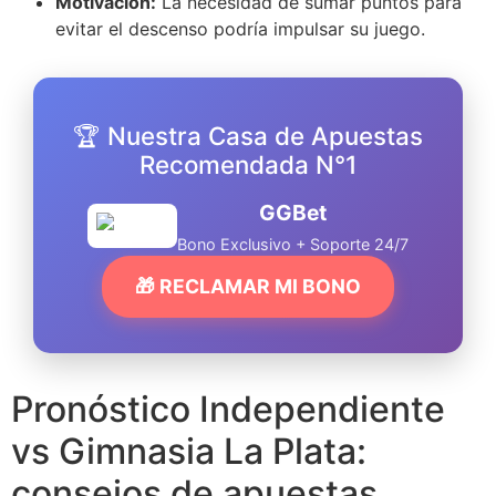
Motivación:
La necesidad de sumar puntos para
evitar el descenso podría impulsar su juego.
🏆 Nuestra Casa de Apuestas
Recomendada N°1
GGBet
Bono Exclusivo + Soporte 24/7
🎁 RECLAMAR MI BONO
Pronóstico Independiente
vs Gimnasia La Plata:
consejos de apuestas