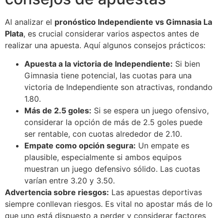
Al analizar el
pronóstico Independiente vs Gimnasia La
Plata
, es crucial considerar varios aspectos antes de
realizar una apuesta. Aquí algunos consejos prácticos:
Apuesta a la victoria de Independiente:
Si bien
Gimnasia tiene potencial, las cuotas para una
victoria de Independiente son atractivas, rondando
1.80.
Más de 2.5 goles:
Si se espera un juego ofensivo,
considerar la opción de más de 2.5 goles puede
ser rentable, con cuotas alrededor de 2.10.
Empate como opción segura:
Un empate es
plausible, especialmente si ambos equipos
muestran un juego defensivo sólido. Las cuotas
varían entre 3.20 y 3.50.
Advertencia sobre riesgos:
Las apuestas deportivas
siempre conllevan riesgos. Es vital no apostar más de lo
que uno está dispuesto a perder y considerar factores