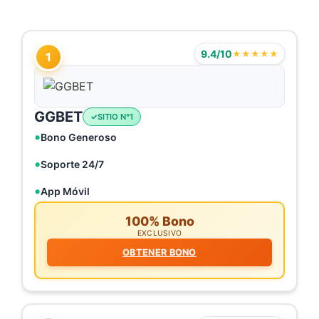
9.4/10
★★★★★
1
GGBET
SITIO N°1
Bono Generoso
Soporte 24/7
App Móvil
100% Bono
EXCLUSIVO
OBTENER BONO