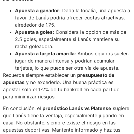
Apuesta a ganador:
Dada la localía, una apuesta a
favor de Lanús podría ofrecer cuotas atractivas,
alrededor de 1.75.
Apuesta a goles:
Considera la opción de más de
2.5 goles, especialmente si Lanús mantiene su
racha goleadora.
Apuesta a tarjeta amarilla:
Ambos equipos suelen
jugar de manera intensa y podrían acumular
tarjetas, lo que puede ser otra vía de apuesta.
Recuerda siempre establecer un
presupuesto de
apuestas
y no excederlo. Una buena práctica es
apostar solo el 1-2% de tu bankroll en cada partido
para minimizar riesgos.
En conclusión, el
pronóstico Lanús vs Platense
sugiere
que Lanús tiene la ventaja, especialmente jugando en
casa. No obstante, siempre existe el riesgo en las
apuestas deportivas. Mantente informado y haz tus