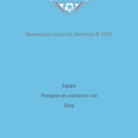
Reservados todos los derechos
©
2025.
acerca de nosotros
Equipo
Póngase en contacto con
Blog