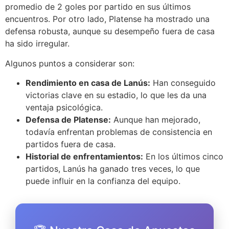
promedio de 2 goles por partido en sus últimos
encuentros. Por otro lado, Platense ha mostrado una
defensa robusta, aunque su desempeño fuera de casa
ha sido irregular.
Algunos puntos a considerar son:
Rendimiento en casa de Lanús:
Han conseguido
victorias clave en su estadio, lo que les da una
ventaja psicológica.
Defensa de Platense:
Aunque han mejorado,
todavía enfrentan problemas de consistencia en
partidos fuera de casa.
Historial de enfrentamientos:
En los últimos cinco
partidos, Lanús ha ganado tres veces, lo que
puede influir en la confianza del equipo.