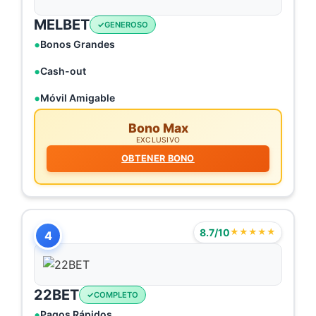
MELBET
GENEROSO
Bonos Grandes
Cash-out
Móvil Amigable
Bono Max
EXCLUSIVO
OBTENER BONO
8.7/10
★★★★★
4
22BET
COMPLETO
Pagos Rápidos