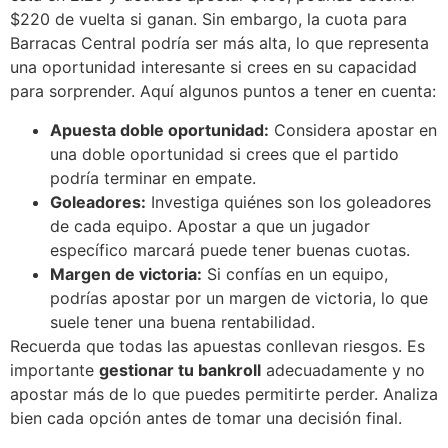
$220 de vuelta si ganan. Sin embargo, la cuota para
Barracas Central podría ser más alta, lo que representa
una oportunidad interesante si crees en su capacidad
para sorprender. Aquí algunos puntos a tener en cuenta:
Apuesta doble oportunidad:
Considera apostar en
una doble oportunidad si crees que el partido
podría terminar en empate.
Goleadores:
Investiga quiénes son los goleadores
de cada equipo. Apostar a que un jugador
específico marcará puede tener buenas cuotas.
Margen de victoria:
Si confías en un equipo,
podrías apostar por un margen de victoria, lo que
suele tener una buena rentabilidad.
Recuerda que todas las apuestas conllevan riesgos. Es
importante
gestionar tu bankroll
adecuadamente y no
apostar más de lo que puedes permitirte perder. Analiza
bien cada opción antes de tomar una decisión final.