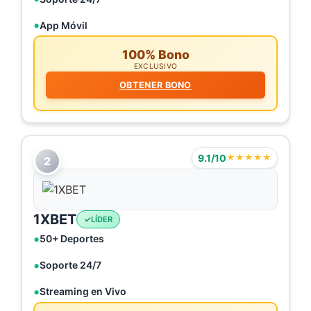
App Móvil
100% Bono
EXCLUSIVO
OBTENER BONO
9.1/10
★★★★★
2
1XBET
LÍDER
50+ Deportes
Soporte 24/7
Streaming en Vivo