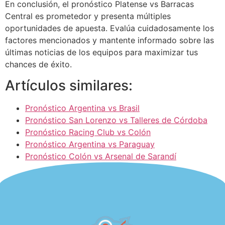
En conclusión, el pronóstico Platense vs Barracas
Central es prometedor y presenta múltiples
oportunidades de apuesta. Evalúa cuidadosamente los
factores mencionados y mantente informado sobre las
últimas noticias de los equipos para maximizar tus
chances de éxito.
Artículos similares:
Pronóstico Argentina vs Brasil
Pronóstico San Lorenzo vs Talleres de Córdoba
Pronóstico Racing Club vs Colón
Pronóstico Argentina vs Paraguay
Pronóstico Colón vs Arsenal de Sarandí