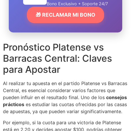
Bono Exclusivo + Soporte 24/7
🎁 RECLAMAR MI BONO
Pronóstico Platense vs
Barracas Central: Claves
para Apostar
Al realizar tu apuesta en el partido Platense vs Barracas
Central, es esencial considerar varios factores que
pueden influir en el resultado final. Uno de los
consejos
prácticos
es estudiar las cuotas ofrecidas por las casas
de apuestas, ya que pueden variar significativamente.
Por ejemplo, si la cuota para una victoria de Platense
está en 2.20 y decides apostar $100, podrías obtener