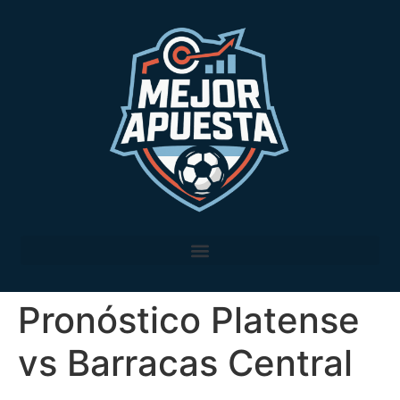
Pronóstico Platense
vs Barracas Central