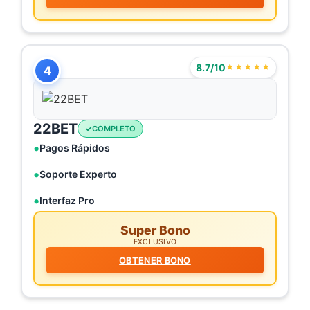
8.7/10
★★★★★
4
22BET
COMPLETO
Pagos Rápidos
Soporte Experto
Interfaz Pro
Super Bono
EXCLUSIVO
OBTENER BONO