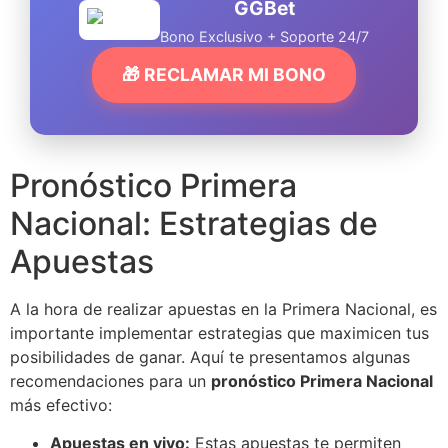
GGBet
Bono Exclusivo + Soporte 24/7
🎁 RECLAMAR MI BONO
Pronóstico Primera
Nacional: Estrategias de
Apuestas
A la hora de realizar apuestas en la Primera Nacional, es
importante implementar estrategias que maximicen tus
posibilidades de ganar. Aquí te presentamos algunas
recomendaciones para un
pronóstico Primera Nacional
más efectivo:
Apuestas en vivo:
Estas apuestas te permiten