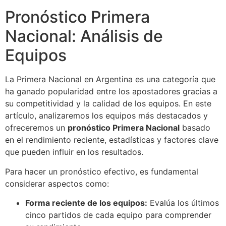
Pronóstico Primera
Nacional: Análisis de
Equipos
La Primera Nacional en Argentina es una categoría que
ha ganado popularidad entre los apostadores gracias a
su competitividad y la calidad de los equipos. En este
artículo, analizaremos los equipos más destacados y
ofreceremos un
pronóstico Primera Nacional
basado
en el rendimiento reciente, estadísticas y factores clave
que pueden influir en los resultados.
Para hacer un pronóstico efectivo, es fundamental
considerar aspectos como:
Forma reciente de los equipos:
Evalúa los últimos
cinco partidos de cada equipo para comprender