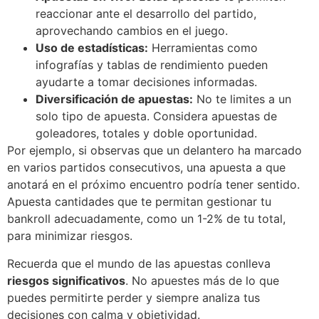
reaccionar ante el desarrollo del partido,
aprovechando cambios en el juego.
Uso de estadísticas:
Herramientas como
infografías y tablas de rendimiento pueden
ayudarte a tomar decisiones informadas.
Diversificación de apuestas:
No te limites a un
solo tipo de apuesta. Considera apuestas de
goleadores, totales y doble oportunidad.
Por ejemplo, si observas que un delantero ha marcado
en varios partidos consecutivos, una apuesta a que
anotará en el próximo encuentro podría tener sentido.
Apuesta cantidades que te permitan gestionar tu
bankroll adecuadamente, como un 1-2% de tu total,
para minimizar riesgos.
Recuerda que el mundo de las apuestas conlleva
riesgos significativos
. No apuestes más de lo que
puedes permitirte perder y siempre analiza tus
decisiones con calma y objetividad.