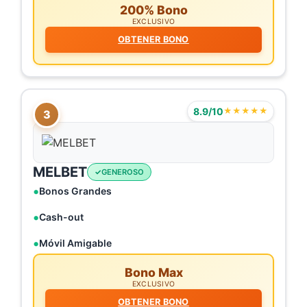
200% Bono
EXCLUSIVO
OBTENER BONO
8.9/10
★★★★★
3
MELBET
GENEROSO
Bonos Grandes
Cash-out
Móvil Amigable
Bono Max
EXCLUSIVO
OBTENER BONO