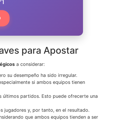
°1
O
laves para Apostar
tégicos
a considerar:
pero su desempeño ha sido irregular.
 especialmente si ambos equipos tienen
 últimos partidos. Esto puede ofrecerte una
s jugadores y, por tanto, en el resultado.
onsiderando que ambos equipos tienden a ser