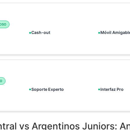
OSO
Cash-out
Móvil Amigabl
TO
Soporte Experto
Interfaz Pro
ral vs Argentinos Juniors: Aná