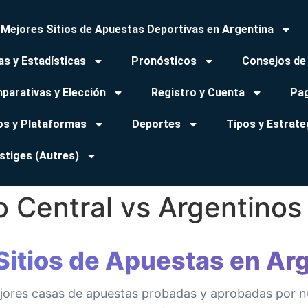
 Mejores Sitios de Apuestas Deportivas en Argentina
as y Estadísticas
Pronósticos
Consejos de
parativas y Elección
Registro y Cuenta
Pag
ios y Plataformas
Deportes
Tipos y Estrate
stiges (Autres)
o Central vs Argentinos
Sitios de Apuestas en Ar
jores casas de apuestas probadas y aprobadas por n