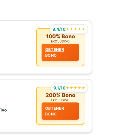
9.4/10
★★★★★
100% Bono
EXCLUSIVO
OBTENER
BONO
9.1/10
★★★★★
200% Bono
EXCLUSIVO
OBTENER
Vivo
BONO