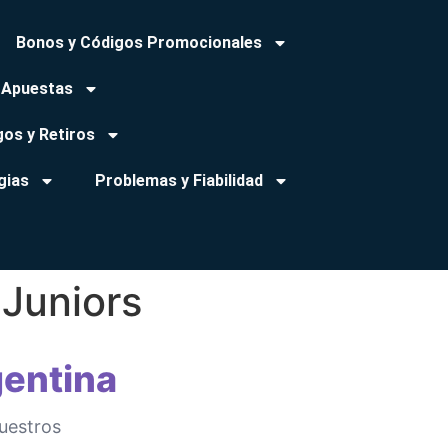
Bonos y Códigos Promocionales
 Apuestas
os y Retiros
gias
Problemas y Fiabilidad
 Juniors
gentina
uestros